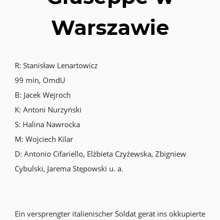
Warszawie
R: Stanisław Lenartowicz
99 min, OmdU
B: Jacek Wejroch
K: Antoni Nurzyński
S: Halina Nawrocka
M: Wojciech Kilar
D: Antonio Cifariello, Elżbieta Czyżewska, Zbigniew
Cybulski, Jarema Stępowski u. a.
Ein versprengter italienischer Soldat gerät ins okkupierte