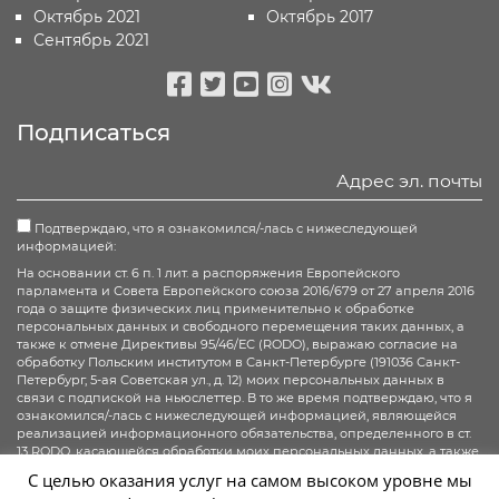
Октябрь 2021
Октябрь 2017
Сентябрь 2021
Facebook
Twitter
Youtube
Instagram
vk
Подписаться
Подтверждаю, что я ознакомился/-лась с нижеследующей
информацией:
На основании ст. 6 п. 1 лит. а распоряжения Европейского
парламента и Совета Европейского союза 2016/679 от 27 апреля 2016
года о защите физических лиц применительно к обработке
персональных данных и свободного перемещения таких данных, а
также к отмене Директивы 95/46/ЕС (RODO), выражаю согласие на
обработку Польским институтом в Санкт-Петербурге (191036 Санкт-
Петербург, 5-ая Советская ул., д. 12) моих персональных данных в
связи с подпиской на ньюслеттер. В то же время подтверждаю, что я
ознакомился/-лась с нижеследующей информацией, являющейся
реализацией информационного обязательства, определенного в ст.
13 RODO, касающейся обработки моих персональных данных, а также
подтверждаю, что мне известны все мои права, о которых идет речь в
С целью оказания услуг на самом высоком уровне мы
ст. 15-20 RODO.