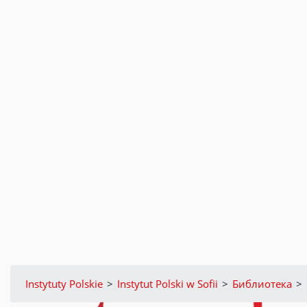
Instytuty Polskie
>
Instytut Polski w Sofii
>
Библиотека
>