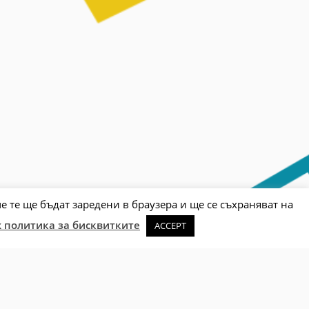
е те ще бъдат заредени в браузера и ще се съхраняват на
Sc
 политика за бисквитките
ACCEPT