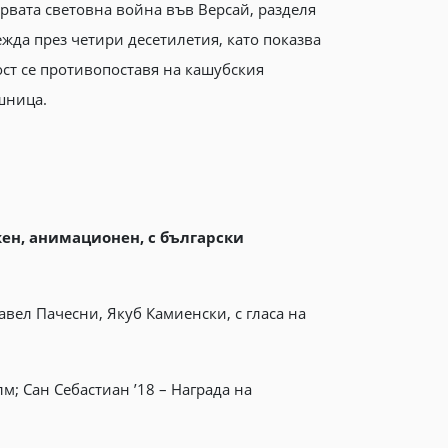
рвата световна война във Версай, разделя
жда през четири десетилетия, като показва
ост се противопоставя на кашубския
шница.
жен, анимационен, с български
ел Пачесни, Якуб Камиенски, с гласа на
; Сан Себастиан ’18 – Награда на