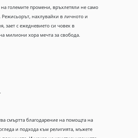
а на големите промени, връхлетяли не само
. Режисьорът, нахлувайки в личното и
, зает с ежедневието си човек в
 на милиони хора мечта за свобода.
.
гва смъртта благодарение на помощта на
огледа и подхода към религията, мъжете