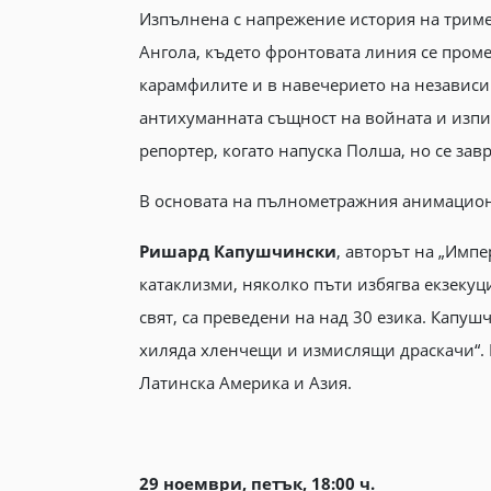
Изпълнена с напрежение история на триме
Ангола, където фронтовата линия се проме
карамфилите и в навечерието на независим
антихуманната същност на войната и изпит
репортер, когато напуска Полша, но се зав
В основата на пълнометражния анимационе
Ришард Капушчински
, авторът на „Имп
катаклизми, няколко пъти избягва екзекуци
свят, са преведени на над 30 езика. Капу
хиляда хленчещи и измислящи драскачи“. 
Латинска Америка и Азия.
29 ноември, петък, 18:00 ч.