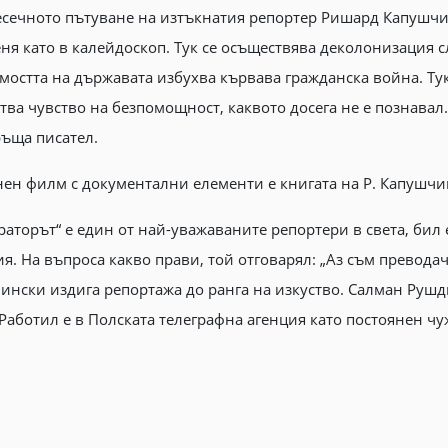
сечното пътуване на изтъкнатия репортер Ришард Капушчин
ня като в калейдоскоп. Тук се осъществява деколонизация 
остта на държавата избухва кървава гражданска война. Тук 
ва чувство на безпомощност, каквото досега не е познавал.
ръща писател.
н филм с документални елементи е книгата на Р. Капушчи
ераторът“ е един от най-уважаваните репортери в света, би
я. На въпроса какво прави, той отговарял: „Аз съм преводач
шчински издига репортажа до ранга на изкуство. Салман Рушд
Работил е в Полската телеграфна агенция като постоянен ч