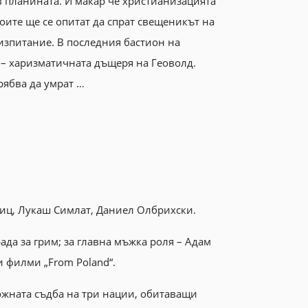
 в планината. И макар че христианизацията
ите ще се опитат да спрат свещеникът на
 изпитание. В последния бастион на
 – харизматичната дъщеря на Геоволд.
рябва да умрат …
иц, Лукаш Симлат, Даниел Олбрихски.
ада за грим; за главна мъжка роля – Адам
и филми „From Poland“.
ложната съдба на три нации, обитаващи