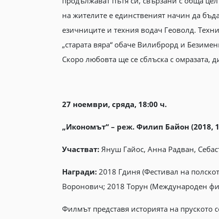
продължават пътя си, свързани с обща цел 
на жителите е единственият начин да бъда
езичниците и техния водач Геоволд. Техни
„старата вяра“ обаче Вилиброрд и Безимен
Скоро любовта ще се сблъска с омразата, д
27 ноември, сряда, 18:00 ч.
„Икономът“ – реж. Филип Байон (2018, 1
Участват:
Януш Гайос, Анна Радван, Себа
Награди:
2018 Гдиня (Фестивал на полското
Воронович; 2018 Торун (Mеждународен филмо
Филмът представя историята на пруското с