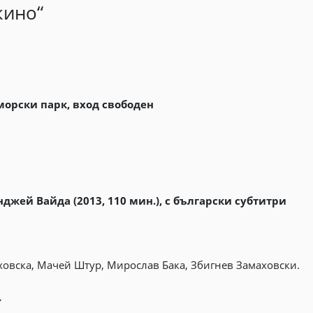
кино“
морски парк, вход свободен
нджей Вайда (2013, 110 мин.), с български субтитри
овска, Мачей Штур, Мирослав Бака, Збигнев Замаховски.
.