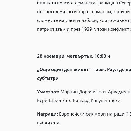
бившата полско-германска граница в Север
не само земя, но и хора: германци, кашуб
сложните нагласи и избори, които живеещи
патриотизъм и през 1939 г. този конфликт
28 ноември, четвъртък, 18:00 ч.
„Още един ден живот“ – реж. Раул де ла
субтитри
Участват:
Марчин Дорочински, Аркадиуш Як
Кери Шейл като Ришард Капушчински
Награди:
Европейски филмови награди ’18
публиката.