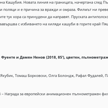
на Кашубия. Новата линия на границата, начертана след Пъ
и и поляци и е причина за вражди и омраза. Филмът ни преве
те тук хора са принудени да направят. Пруската антиполск
 завършва с избиването на хиляди кашуби в горите край Пя
 Фуенте и Дамян Ненов (2018, 85’), цветен, пълнометра
убик, Томаш Борковски, Олга Болондж, Рафал Фудалей, Пав
 – Награда за европейски анимационен пълнометражен филм