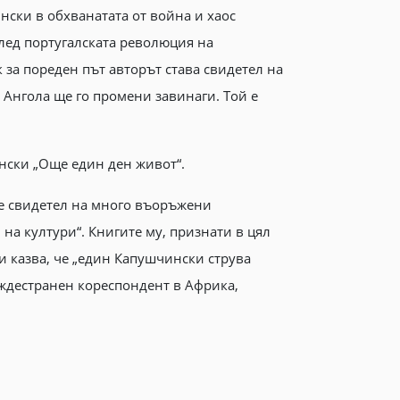
ски в обхванатата от война и хаос
след португалската революция на
за пореден път авторът става свидетел на
 Ангола ще го промени завинаги. Той е
нски „Още един ден живот“.
л e свидетел на много въоръжени
 на култури“. Книгите му, признати в цял
и казва, че „един Капушчински струва
уждестранен кореспондент в Африка,