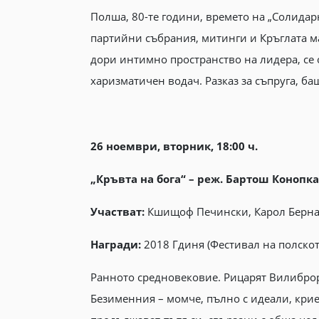
Полша, 80-те години, времето на „Солидар
партийни събрания, митинги и Кръглата ма
дори интимно пространство на лидера, се 
харизматичен водач. Разказ за съпруга, б
26 ноември, вторник, 18:00 ч.
„Кръвта на бога“ – реж. Бартош Конопка 
Участват:
Кшищоф Печински, Карол Бернац
Награди:
2018 Гдиня (Фестивал на полскот
Ранното средновековие. Рицарят Вилиброрд
Безименния – момче, пълно с идеали, крие