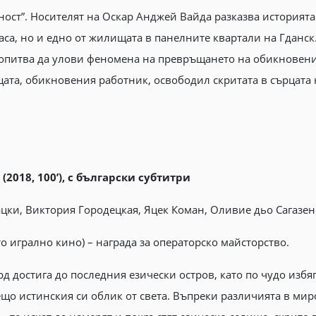
ност”. Носителят на Оскар Анджей Вайда разказва историят
са, но и едно от жилищата в панелните квартали на Гданск
опитва да улови феномена на превръщането на обикновения
ащата, обикновения работник, освободил скритата в сърцата
(2018, 100’), с български субтитри
ки, Виктория Городецкая, Яцек Коман, Оливие дьо Сагазен
о игрално кино) – награда за операторско майсторство.
 достига до последния езически остров, като по чудо избя
що истинския си облик от света. Въпреки различията в мир