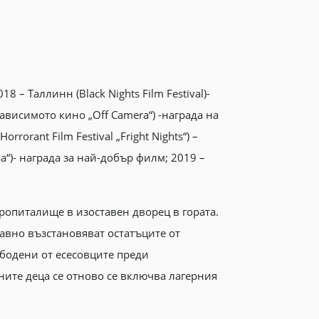
 – Таллинн (Black Nights Film Festival)-
висимото кино „Off Camera“) -награда на
rrorant Film Festival „Fright Nights“) –
“)- награда за най-добър филм; 2019 –
иропиталище в изоставен дворец в гората.
бавно възстановяват остатъците от
ободени от есесовците преди
ните деца се отново се включва лагерния