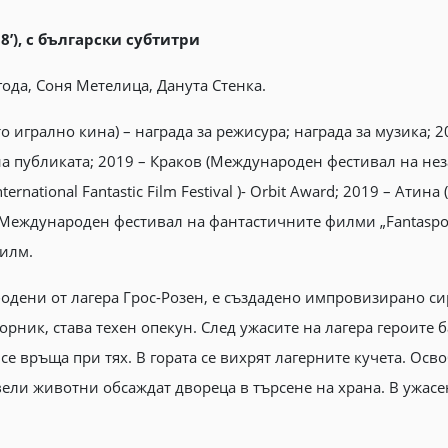
8’), с български субтитри
да, Соня Метелица, Данута Стенка.
игрално кина) – награда за режисура; награда за музика; 2018
а публиката; 2019 – Краков (Mеждународен фестивал на неза
national Fantastic Film Festival )- Orbit Award; 2019 – Атина (Ho
 (Mеждународен фестивал на фантастичните филми „Fantaspoa
филм.
ободени от лагера Грос-Розен, е създадено импровизирано с
рник, става техен опекун. След ужасите на лагера героите 
се връща при тях. В гората се вихрят лагерните кучета. Осв
ели животни обсаждат двореца в търсене на храна. В ужасе