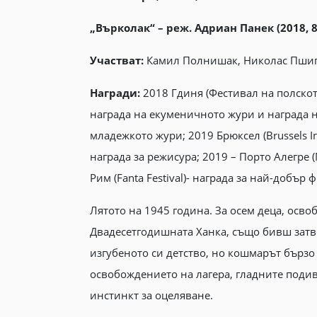
„Върколак“ – реж. Адриан Панек (2018, 8
Участват:
Камил Полнишак, Николас Пшиго
Награди:
2018 Гдиня (Фестивал на полското 
награда на екуменичното жури и награда н
младежкото жури; 2019 Брюксел (Brussels Inter
награда за режисура; 2019 – Порто Алегре
Рим (Fanta Festival)- награда за най-добър 
Лятото на 1945 година. За осем деца, осв
Двадесетгодишната Ханка, също бивш затво
изгубеното си детство, но кошмарът бързо 
освобождението на лагера, гладните подив
инстинкт за оцеляване.