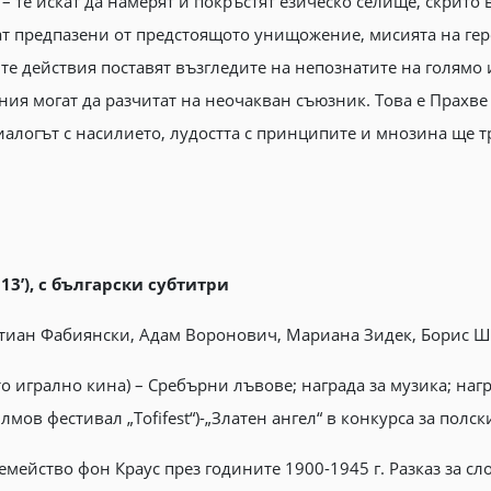
– те искат да намерят и покръстят езическо селище, скрито
т предпазени от предстоящото унищожение, мисията на геро
те действия поставят възгледите на непознатите на голямо
ния могат да разчитат на неочакван съюзник. Това е Прахве
иалогът с насилието, лудостта с принципите и мнозина ще т
13’), с български субтитри
стиан Фабиянски, Адам Воронович, Мариана Зидек, Борис Ш
 игрално кина) – Сребърни лъвове; награда за музика; нагр
в фестивал „Tofifest“)-„Златен ангел“ в конкурса за полск
емейство фон Краус през годините 1900-1945 г. Разказ за с