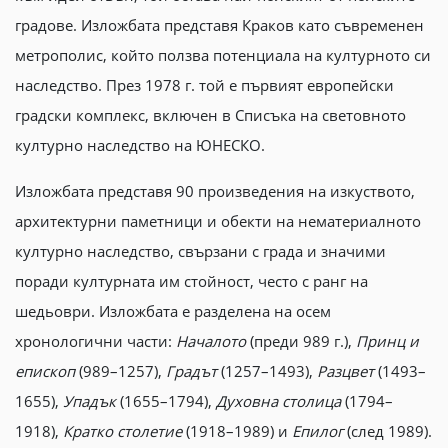
градове. Изложбата представя Краков като съвременен
метрополис, който ползва потенциала на културното си
наследство. През 1978 г. той е първият европейски
градски комплекс, включен в Списъка на световното
културно наследство на ЮНЕСКО.
Изложбата представя 90 произведения на изкуството,
архитектурни паметници и обекти на нематериалното
културно наследство, свързани с града и значими
поради културната им стойност, често с ранг на
шедьоври. Изложбата е разделена на осем
хронологични части:
Началото
(преди 989 г.),
Принц и
епископ
(989–1257),
Градът
(1257–1493),
Разцвет
(1493–
1655),
Упадък
(1655–1794),
Духовна столица
(1794–
1918),
Кратко столетие
(1918–1989) и
Eпилог
(след 1989).