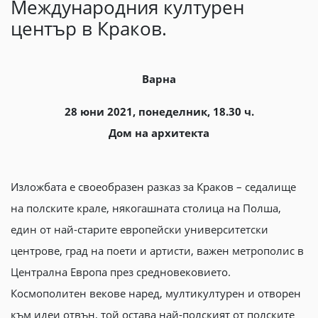
Международния културен
център в Краков.
Варна
28 юни 2021, понеделник, 18.30 ч.
Дом на архитекта
Изложбата е своеобразен разказ за Краков – седалище
на полските крале, някогашната столица на Полша,
един от най-старите европейски университетски
центрове, град на поети и артисти, важен метрополис в
Централна Европа през средновековието.
Космополитен векове наред, мултикултурен и отворен
към идеи отвън, той остава най-полският от полските