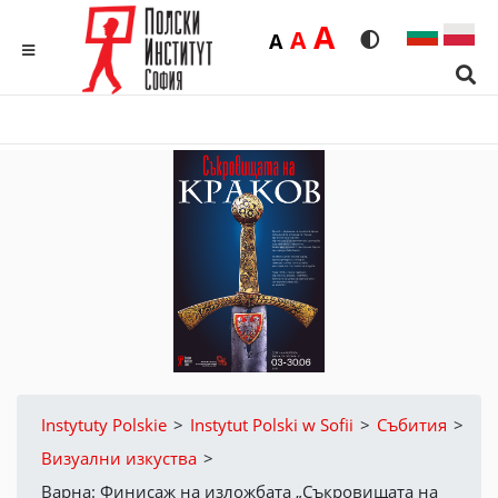
Duża
A
Średnia
A
Domyślna
A
Rozmiar czcionk
Wersja kon
MENU
Sear
Instytuty Polskie
>
Instytut Polski w Sofii
>
Събития
>
Визуални изкуства
>
Варна: Финисаж на изложбата „Съкровищата на