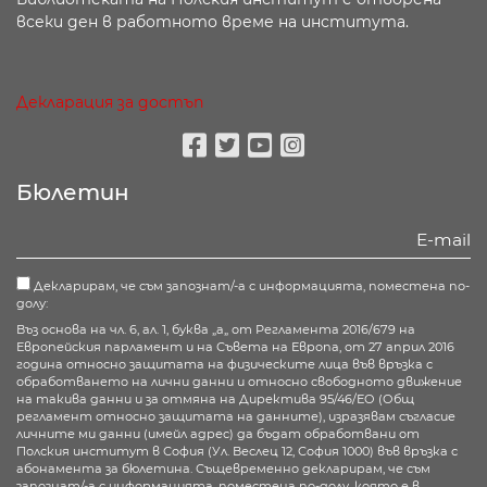
всеки ден в работното време на института.
Декларация за достъп
Facebook
Twitter
Youtube
Instagram
Бюлетин
Декларирам, че съм запознат/-а с информацията, поместена по-
долу:
Въз основа на чл. 6, ал. 1, буква „а„ от Регламента 2016/679 на
Европейския парламент и на Съвета на Европа, от 27 април 2016
година относно защитата на физическите лица във връзка с
обработването на лични данни и относно свободното движение
на такива данни и за отмяна на Директива 95/46/ЕО (Общ
регламент относно защитата на данните), изразявам съгласие
личните ми данни (имейл адрес) да бъдат обработвани от
Полския институт в София (Ул. Веслец 12, София 1000) във връзка с
абонамента за бюлетина. Същевременно декларирам, че съм
запознат/-а с информацията, поместена по-долу, която е в