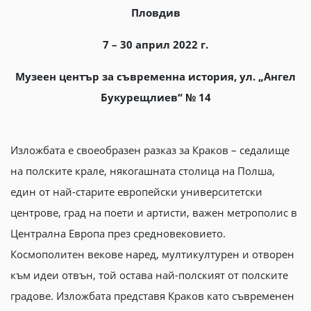
Пловдив
7 – 30 април 2022 г.
Музеен център за съвременна история, ул. „Ангел
Букурещлиев“ № 14
Изложбата е своеобразен разказ за Краков – седалище
на полските крале, някогашната столица на Полша,
един от най-старите европейски университетски
центрове, град на поети и артисти, важен метрополис в
Централна Европа през средновековието.
Космополитен векове наред, мултикултурен и отворен
към идеи отвън, той остава най-полският от полските
градове. Изложбата представя Краков като съвременен