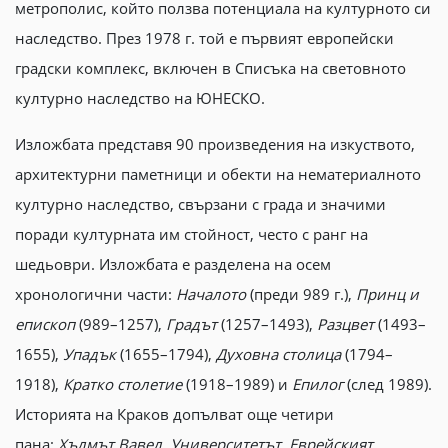
метрополис, който ползва потенциала на културното си
наследство. През 1978 г. той е първият европейски
градски комплекс, включен в Списъка на световното
културно наследство на ЮНЕСКО.
Изложбата представя 90 произведения на изкуството,
архитектурни паметници и обекти на нематериалното
културно наследство, свързани с града и значими
поради културната им стойност, често с ранг на
шедьоври. Изложбата е разделена на осем
хронологични части:
Началото
(преди 989 г.),
Принц и
епископ
(989–1257),
Градът
(1257–1493),
Разцвет
(1493–
1655),
Упадък
(1655–1794),
Духовна столица
(1794–
1918),
Кратко столетие
(1918–1989) и
Eпилог
(след 1989).
Историята на Краков допълват още четири
пана:
Хълмът Вавел
,
Университетът
,
Еврейският