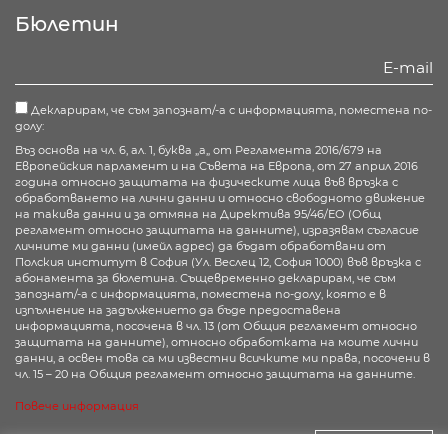
Facebook
Twitter
Youtube
Instagram
Бюлетин
Декларирам, че съм запознат/-а с информацията, поместена по-
долу:
Въз основа на чл. 6, ал. 1, буква „а„ от Регламента 2016/679 на
Европейския парламент и на Съвета на Европа, от 27 април 2016
година относно защитата на физическите лица във връзка с
обработването на лични данни и относно свободното движение
на такива данни и за отмяна на Директива 95/46/ЕО (Общ
регламент относно защитата на данните), изразявам съгласие
личните ми данни (имейл адрес) да бъдат обработвани от
Полския институт в София (Ул. Веслец 12, София 1000) във връзка с
абонамента за бюлетина. Същевременно декларирам, че съм
запознат/-а с информацията, поместена по-долу, която е в
изпълнение на задължението да бъде предоставена
информацията, посочена в чл. 13 (от Общия регламент относно
защитата на данните), относно обработката на моите лични
данни, а освен това са ми известни всичките ми права, посочени в
чл. 15 – 20 на Общия регламент относно защитата на данните.
Повече информация
Абонирай се