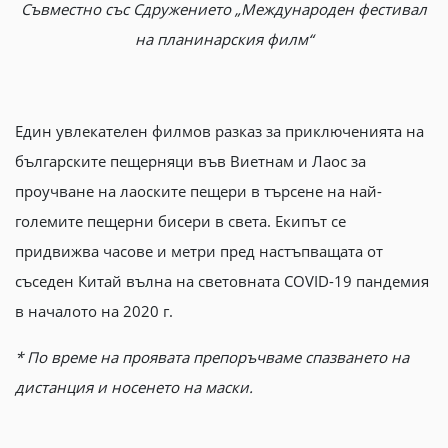
Съвместно със Сдружението „Международен фестивал
на планинарския филм“
Един увлекателен филмов разказ за приключенията на
българските пещерняци във Виетнам и Лаос за
проучване на лаоските пещери в търсене на най-
големите пещерни бисери в света. Екипът се
придвижва часове и метри пред настъпващата от
съседен Китай вълна на световната COVID-19 пандемия
в началото на 2020 г.
* По време на проявата препоръчваме спазването на
дистанция и носенето на маски.