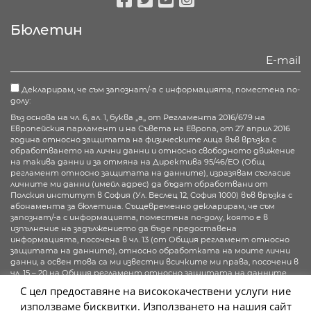
Facebook
Twitter
Youtube
Instagram
Бюлетин
Декларирам, че съм запознат/-а с информацията, поместена по-
долу:
Въз основа на чл. 6, ал. 1, буква „а„ от Регламента 2016/679 на
Европейския парламент и на Съвета на Европа, от 27 април 2016
година относно защитата на физическите лица във връзка с
обработването на лични данни и относно свободното движение
на такива данни и за отмяна на Директива 95/46/ЕО (Общ
регламент относно защитата на данните), изразявам съгласие
личните ми данни (имейл адрес) да бъдат обработвани от
Полския институт в София (Ул. Веслец 12, София 1000) във връзка с
абонамента за бюлетина. Същевременно декларирам, че съм
запознат/-а с информацията, поместена по-долу, която е в
изпълнение на задължението да бъде предоставена
информацията, посочена в чл. 13 (от Общия регламент относно
защитата на данните), относно обработката на моите лични
данни, а освен това са ми известни всичките ми права, посочени в
чл. 15 – 20 на Общия регламент относно защитата на данните.
С цел предоставяне на висококачествени услуги ние
Повече информация
използваме бисквитки. Използването на нашия сайт