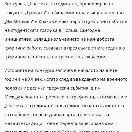
Конкурсът „Графика на годината“, организиран от
факултет „Графика“ на Академията за изящно изкуство
„Ян Матейко“ в Краков е най-старото циклично събитие
на студентската графика в Полша. Ежегодна
инициатива, целяща излъчването на най-добрата
графична работа, създадена през съответната година в
графичните ателиета на краковската академия.
Историята на конкурса започва в началото на 80-те
години на ХХ век, когато след въвеждането на военното
положение всички творчески събития, в т.ч.
Международното триенале на графиката, са отменени и
„Графика на годината“ става единствената възможност
за свободен, нецензуриран артистичен изказ за
младите графици. Това е първата адресирана към