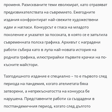
променя. Разискваните теми еволюират, като отразяват
предизвикателствата на съвремието. Ежегодните
издания конфронтират най-свежите художествени
идеи и нагласи. Конкурсът е гласа на младото
поколение и указател за посоката, в която се е запътила
съвременната полска графика. Архивът с наградени
работи събира като в лупа най-новата история на
родната графика, илюстрирайки първите крачки на по-
късните майстори.
Тазгодишното издание е специално – то е първото след
периода на пандемия, когато ателиетата бяха
затворени, а непрекъснатостта на конкурса бе
нарушена. Представените работи са създадени в
постпандемичния период, когато след дългото