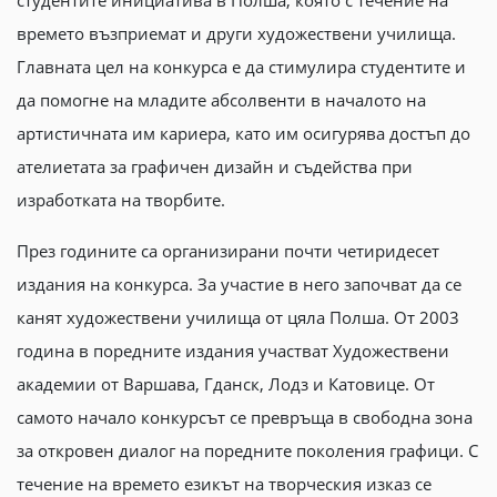
студентите инициатива в Полша, която с течение на
времето възприемат и други художествени училища.
Главната цел на конкурса е да стимулира студентите и
да помогне на младите абсолвенти в началото на
артистичната им кариера, като им осигурява достъп до
ателиетата за графичен дизайн и съдейства при
изработката на творбите.
През годините са организирани почти четиридесет
издания на конкурса. За участие в него започват да се
канят художествени училища от цяла Полша. От 2003
година в поредните издания участват Художествени
академии от Варшава, Гданск, Лодз и Катовице. От
самото начало конкурсът се превръща в свободна зона
за откровен диалог на поредните поколения графици. С
течение на времето езикът на творческия изказ се