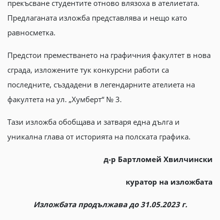
прекъсване студентите отново влязоха в ателиетата.
Предлаганата изложба представлява и нещо като
равносметка.
Предстои преместването на графичния факултет в нова
сграда, изложените тук конкурсни работи са
последните, създадени в легендарните ателиета на
факултета на ул. „Хумберт“ № 3.
Тази изложба обобщава и затваря една дълга и
уникална глава от историята на полската графика.
д-р Бартломей Хвилчински
куратор на изложбата
Изложбата продължава до 31.05.2023 г.