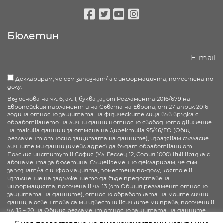
Facebook
Twitter
Youtube
Instagram
Бюлетин
Декларирам, че съм запознат/-а с информацията, поместена по-
долу:
Въз основа на чл. 6, ал. 1, буква „а„ от Регламента 2016/679 на
Европейския парламент и на Съвета на Европа, от 27 април 2016
година относно защитата на физическите лица във връзка с
обработването на лични данни и относно свободното движение
на такива данни и за отмяна на Директива 95/46/ЕО (Общ
регламент относно защитата на данните), изразявам съгласие
личните ми данни (имейл адрес) да бъдат обработвани от
Полския институт в София (Ул. Веслец 12, София 1000) във връзка с
абонамента за бюлетина. Същевременно декларирам, че съм
запознат/-а с информацията, поместена по-долу, която е в
изпълнение на задължението да бъде предоставена
информацията, посочена в чл. 13 (от Общия регламент относно
защитата на данните), относно обработката на моите лични
данни, а освен това са ми известни всичките ми права, посочени в
чл. 15 – 20 на Общия регламент относно защитата на данните.