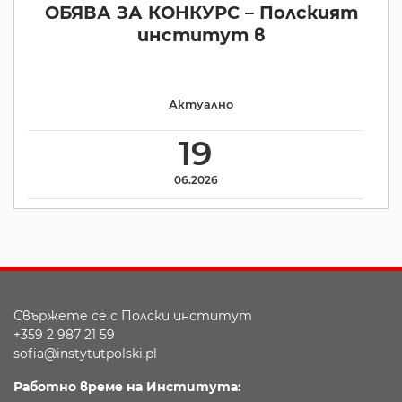
ОБЯВА ЗА КОНКУРС – Полският
институт в
Актуално
19
06.2026
Свържете се с Полски институт
+359 2 987 21 59
sofia@instytutpolski.pl
Работно време на Института: