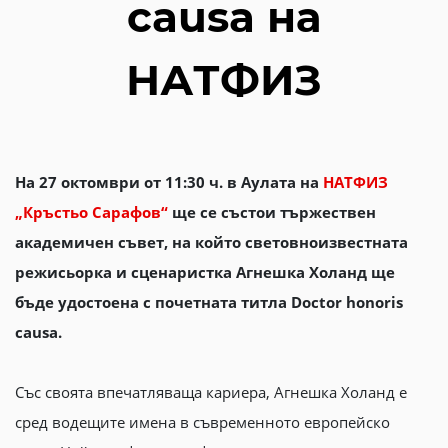
causa на
НАТФИЗ
На 27 октомври от 11:30 ч. в Аулата на
НАТФИЗ
„Кръстьо Сарафов“
ще се състои тържествен
академичен съвет, на който световноизвестната
режисьорка и сценаристка Агнешка Холанд ще
бъде удостоена с почетната титла Doctor honoris
causa.
Със своята впечатляваща кариера, Агнешка Холанд е
сред водещите имена в съвременното европейско