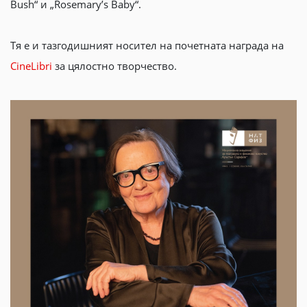
Bush“ и „Rosemary’s Baby“.
Тя е и тазгодишният носител на почетната награда на
CineLibri
за цялостно творчество.