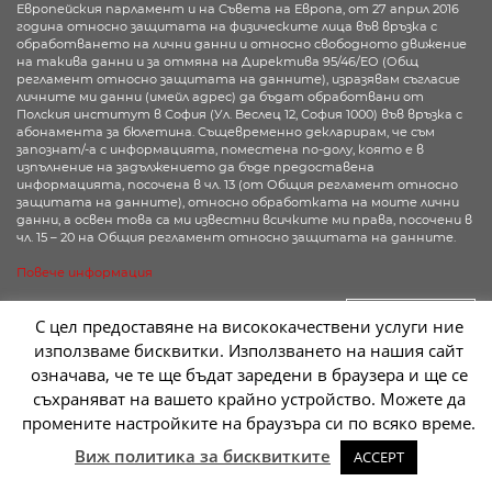
Европейския парламент и на Съвета на Европа, от 27 април 2016
година относно защитата на физическите лица във връзка с
обработването на лични данни и относно свободното движение
на такива данни и за отмяна на Директива 95/46/ЕО (Общ
регламент относно защитата на данните), изразявам съгласие
личните ми данни (имейл адрес) да бъдат обработвани от
Полския институт в София (Ул. Веслец 12, София 1000) във връзка с
абонамента за бюлетина. Същевременно декларирам, че съм
запознат/-а с информацията, поместена по-долу, която е в
изпълнение на задължението да бъде предоставена
информацията, посочена в чл. 13 (от Общия регламент относно
защитата на данните), относно обработката на моите лични
данни, а освен това са ми известни всичките ми права, посочени в
чл. 15 – 20 на Общия регламент относно защитата на данните.
Повече информация
Абонирай се
С цел предоставяне на висококачествени услуги ние
използваме бисквитки. Използването на нашия сайт
означава, че те ще бъдат заредени в браузера и ще се
съхраняват на вашето крайно устройство. Можете да
2026 © Instytut Polski w Sofii | Wykonanie:
sm32 STUDIO
промените настройките на браузъра си по всяко време.
S
Виж политика за бисквитките
ACCEPT