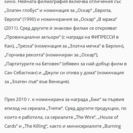
кино. Нейната филмография включва отличения със
„Златен глобус“ и номинация за „Оскар“ „Европа,
Европа“ (1990) и номинирания за „Оскар“ „В мрака“
(2011). Сред другите ѝ знакови филми се открояват
„Провинциални актьори“ (с награда на ФИПРЕССИ в
Кан), „Треска“ (номинация за „Златна мечка“ в Берлин),
„Горчива реколта“ (номиниран за „Оскар“),
„Партитурите на Бетовен“ (обявен за най-добър филм в
Сан Себастиан) и „Джули си отива у дома“ (номинация
за „Златен лъв“ във Венеция).
През 2010 г. е номинирана за награда „Еми“ за първия
епизод на сериала „Treme“. Сред другите продукции, по
които е работила, са сериалите „The Wire“, „House of
Cards“ и „The Killing“, както и минисериалите „Burning