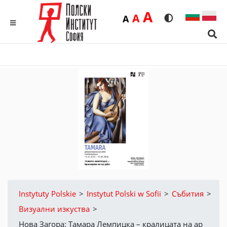
Duża
A
Średnia
A
Domyślna
A
Rozmiar czcionk
Wersja kon
MENU
Sear
Instytuty Polskie
>
Instytut Polski w Sofii
>
Събития
>
Визуални изкуства
>
Нова Загора: Тамара Лемпицка – кралицата на ар