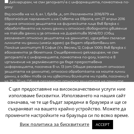
Декларирам, че съм запознат/-а с информацията, поместена по-
долу:
Въз основа на чл. 6, ал. 1, буква „а„ от Регламента 2016/679 на
Европейския парламент и на Съвета на Европа, от 27 април 2016
година относно защитата на физическите лица във връзка с
обработването на лични данни и относно свободното движение
на такива данни и за отмяна на Директива 95/46/ЕО (Общ
регламент относно защитата на данните), изразявам съгласие
личните ми данни (имейл адрес) да бъдат обработвани от
Полския институт в София (Ул. Веслец 12, София 1000) във връзка с
абонамента за бюлетина. Същевременно декларирам, че съм
запознат/-а с информацията, поместена по-долу, която е в
изпълнение на задължението да бъде предоставена
информацията, посочена в чл. 13 (от Общия регламент относно
защитата на данните), относно обработката на моите лични
данни, а освен това са ми известни всичките ми права, посочени в
чл. 15 – 20 на Общия регламент относно защитата на данните.
С цел предоставяне на висококачествени услуги ние
Повече информация
използваме бисквитки. Използването на нашия сайт
означава, че те ще бъдат заредени в браузера и ще се
Абонирай се
съхраняват на вашето крайно устройство. Можете да
промените настройките на браузъра си по всяко време.
Sc
Виж политика за бисквитките
ACCEPT
2026 © Instytut Polski w Sofii | Wykonanie:
sm32 STUDIO