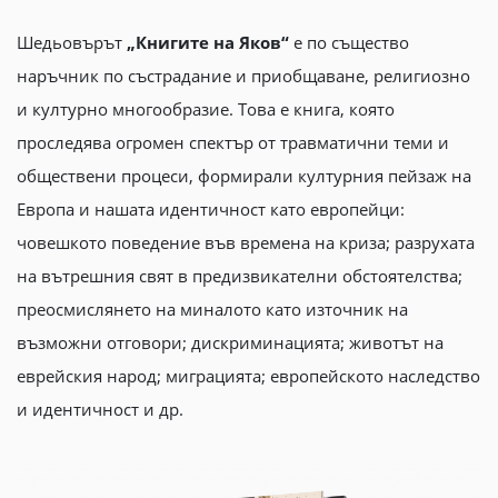
Шедьовърът
„Книгите на Яков“
е по същество
наръчник по състрадание и приобщаване, религиозно
и културно многообразие. Това е книга, която
проследява огромен спектър от травматични теми и
обществени процеси, формирали културния пейзаж на
Европа и нашата идентичност като европейци:
човешкото поведение във времена на криза; разрухата
на вътрешния свят в предизвикателни обстоятелства;
преосмислянето на миналото като източник на
възможни отговори; дискриминацията; животът на
еврейския народ; миграцията; европейското наследство
и идентичност и др.