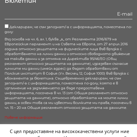
Бюлетин
Декларирам, че съм запознат/-а с информацията, поместена по-
долу:
Въз основа на чл. 6, ал. 1, буква „а„ от Регламента 2016/679 на
Европейския парламент и на Съвета на Европа, от 27 април 2016
година относно защитата на физическите лица във връзка с
обработването на лични данни и относно свободното движение
на такива данни и за отмяна на Директива 95/46/ЕО (Общ
регламент относно защитата на данните), изразявам съгласие
личните ми данни (имейл адрес) да бъдат обработвани от
Полския институт в София (Ул. Веслец 12, София 1000) във връзка с
абонамента за бюлетина. Същевременно декларирам, че съм
запознат/-а с информацията, поместена по-долу, която е в
изпълнение на задължението да бъде предоставена
информацията, посочена в чл. 13 (от Общия регламент относно
защитата на данните), относно обработката на моите лични
данни, а освен това са ми известни всичките ми права, посочени в
чл. 15 – 20 на Общия регламент относно защитата на данните.
Повече информация
Абонирай се
С цел предоставяне на висококачествени услуги ние