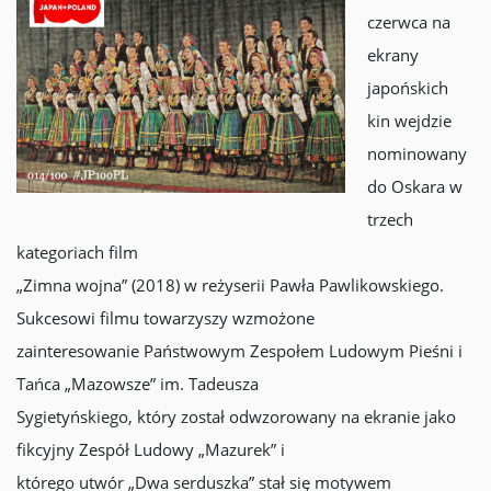
czerwca na
ekrany
japońskich
kin wejdzie
nominowany
do Oskara w
trzech
kategoriach film
„Zimna wojna” (2018) w reżyserii Pawła Pawlikowskiego.
Sukcesowi filmu towarzyszy wzmożone
zainteresowanie Państwowym Zespołem Ludowym Pieśni i
Tańca „Mazowsze” im. Tadeusza
Sygietyńskiego, który został odwzorowany na ekranie jako
fikcyjny Zespół Ludowy „Mazurek” i
którego utwór „Dwa serduszka” stał się motywem