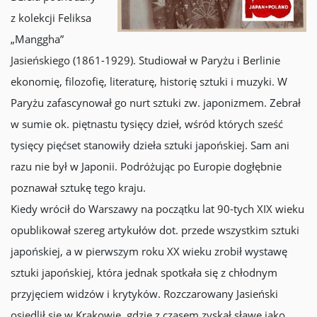
z kolekcji Feliksa
„Manggha”
Jasieńskiego (1861-1929). Studiował w Paryżu i Berlinie
ekonomię, filozofię, literaturę, historię sztuki i muzyki. W
Paryżu zafascynował go nurt sztuki zw. japonizmem. Zebrał
w sumie ok. piętnastu tysięcy dzieł, wśród których sześć
tysięcy pięćset stanowiły dzieła sztuki japońskiej. Sam ani
razu nie był w Japonii. Podróżując po Europie dogłębnie
poznawał sztukę tego kraju.
Kiedy wrócił do Warszawy na początku lat 90-tych XIX wieku
opublikował szereg artykułów dot. przede wszystkim sztuki
japońskiej, a w pierwszym roku XX wieku zrobił wystawę
sztuki japońskiej, która jednak spotkała się z chłodnym
przyjęciem widzów i krytyków. Rozczarowany Jasieński
osiedlił się w Krakowie, gdzie z czasem zyskał sławę jako