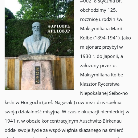
#002 8 stycznia br.
obchodzimy 125.
rocznicę urodzin św.
Maksymiliana Marii
Kolbe (1894-1941). Jako
misjonarz przybył w
1930 r. do Japonii, a
założony przez o.
Maksymiliana Kolbe
klasztor Rycerstwa
Niepokalanej Seibo-no
kishi w Hongochi (pref. Nagasaki) również i dziś spełnia
swoją działalność misyjną. W czasie okupacji niemieckiej w
1941 r. w obozie koncentracyjnym Auschwitz-Birkenau
oddał swoje życie za współwięźnia skazanego na śmierć