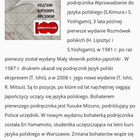
podręcznika Wprowadzenie do
języka polskiego (S.Kimura i S.
Yoshigami), 3 lata później
pierwsze wydanie Rozmówek
polskich (H. Lipsztyc i
S.Yoshigami), w 1981 r. po raz
pierwszy został wydany Mały słownik polsko-japoński . W
1987 r. drukiem ukazał się podręcznik Język polski
ekspresem (T. Ishii), a w 2008 r. jego nowe wydanie (T. Ishii,
R. Mitsui). Są to pozycje, po które od lat najchętniej sięgają
Japończycy uczący się języka polskiego. Bohaterem
pierwszego podręcznika jest Yusuke Mizuno, podróżujący po
Polsce urzędnik. W nowym wydaniu bohaterką podręcznika
została Eri Yamamoto, studentka uczęszczająca na letni kurs
języka polskiego w Warszawie. Zmiana bohaterów wiąże się