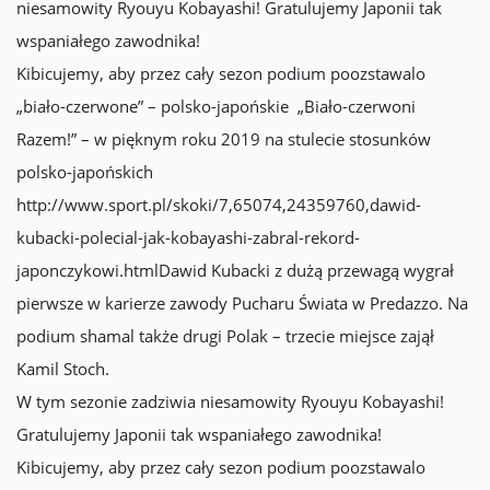
niesamowity Ryouyu Kobayashi! Gratulujemy Japonii tak
wspaniałego zawodnika!
Kibicujemy, aby przez cały sezon podium poozstawalo
„biało-czerwone” – polsko-japońskie „Biało-czerwoni
Razem!” – w pięknym roku 2019 na stulecie stosunków
polsko-japońskich
http://www.sport.pl/skoki/7,65074,24359760,dawid-
kubacki-polecial-jak-kobayashi-zabral-rekord-
japonczykowi.htmlDawid Kubacki z dużą przewagą wygrał
pierwsze w karierze zawody Pucharu Świata w Predazzo. Na
podium shamal także drugi Polak – trzecie miejsce zajął
Kamil Stoch.
W tym sezonie zadziwia niesamowity Ryouyu Kobayashi!
Gratulujemy Japonii tak wspaniałego zawodnika!
Kibicujemy, aby przez cały sezon podium poozstawalo