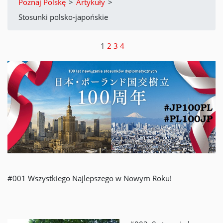
Poznaj Polskę
>
Artykuły
>
Stosunki polsko-japońskie
1
2
3
4
#001 Wszystkiego Najlepszego w Nowym Roku!