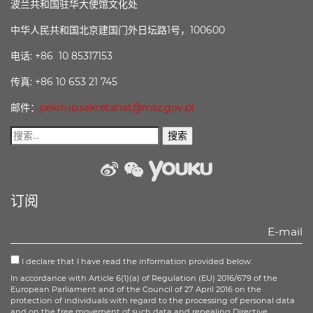
波兰共和国驻华大使馆文化处
中华人民共和国北京建国门外日坛路1号，100600
电话: +86 10 85317153
传真: +86 10 653 21 745
邮件：
pekin.ip.sekretariat@msz.gov.pl
weibo
wechat
Youku
订阅
I declare that I have read the information provided below:
In accordance with Article 6(1)(a) of Regulation (EU) 2016/679 of the
European Parliament and of the Council of 27 April 2016 on the
protection of individuals with regard to the processing of personal data
and on the free movement of such data and repealing Directive