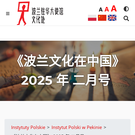
Duż
A
Średnia
A
Domyślna
A
Rozmia
We
MENU
Sear
《波兰文化在中国》
2025 年 二月号
Instytuty Polskie
>
Instytut Polski w Pekinie
>