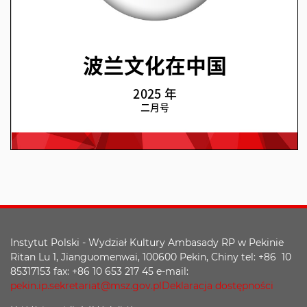
Instytut Polski - Wydział Kultury Ambasady RP w Pekinie
Ritan Lu 1, Jianguomenwai, 100600 Pekin, Chiny tel: +86 10
85317153 fax: +86 10 653 217 45 e-mail:
pekin.ip.sekretariat@msz.gov.pl
Deklaracja dostępności