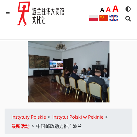
Duż
A
Średnia
A
Domyślna
A
Rozmia
We
MENU
Sear
Instytuty Polskie
>
Instytut Polski w Pekinie
>
最新活动
>
中国邮政助力推广波兰