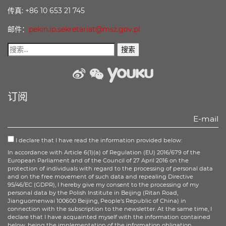
传真: +86 10 653 21 745
邮件：
pekin.ip.sekretariat@msz.gov.pl
weibo
wechat
Youku
订阅
I declare that I have read the information provided below:
In accordance with Article 6(1)(a) of Regulation (EU) 2016/679 of the
European Parliament and of the Council of 27 April 2016 on the
protection of individuals with regard to the processing of personal data
and on the free movement of such data and repealing Directive
95/46/EC (GDPR), I hereby give my consent to the processing of my
personal data by the Polish Institute in Beijing (Ritan Road,
Jianguomenwai 100600 Beijing, People’s Republic of China) in
connection with the subscription to the newsletter. At the same time, I
declare that I have acquainted myself with the information contained
below, being the implementation of the information obligation