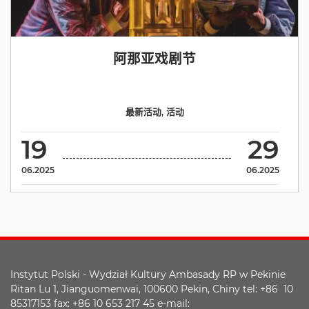
阿那亚戏剧节
最新活动
,
活动
19
29
06.2025
06.2025
Instytut Polski - Wydział Kultury Ambasady RP w Pekinie
Ritan Lu 1, Jianguomenwai, 100600 Pekin, Chiny tel: +86 10
85317153 fax: +86 10 653 217 45 e-mail: