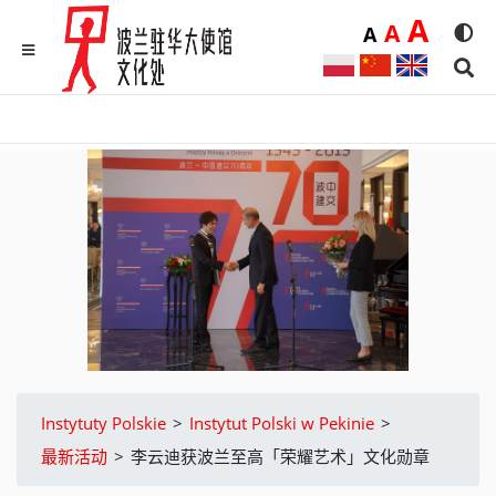
Duż
A
Średnia
A
Domyślna
A
Rozmia
We
MENU
Sear
Instytuty Polskie
>
Instytut Polski w Pekinie
>
最新活动
>
李云迪获波兰至高「荣耀艺术」文化勋章