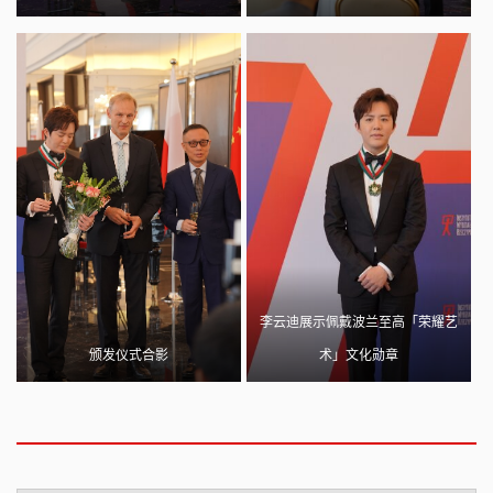
李云迪展示佩戴波兰至高「荣耀艺
颁发仪式合影
术」文化勋章