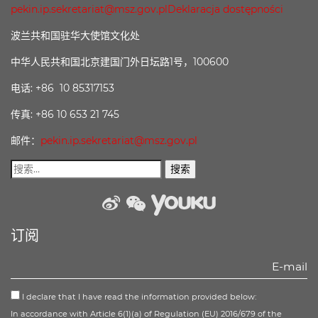
pekin.ip.sekretariat@msz.gov.pl
Deklaracja dostępności
波兰共和国驻华大使馆文化处
中华人民共和国北京建国门外日坛路1号，100600
电话: +86 10 85317153
传真: +86 10 653 21 745
邮件：
pekin.ip.sekretariat@msz.gov.pl
weibo
wechat
Youku
订阅
I declare that I have read the information provided below:
In accordance with Article 6(1)(a) of Regulation (EU) 2016/679 of the