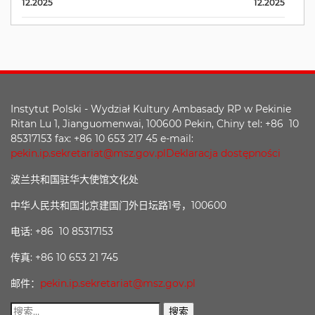
12.2025
12.2025
Instytut Polski - Wydział Kultury Ambasady RP w Pekinie
Ritan Lu 1, Jianguomenwai, 100600 Pekin, Chiny tel: +86 10
85317153 fax: +86 10 653 217 45 e-mail:
pekin.ip.sekretariat@msz.gov.pl
Deklaracja dostępności
波兰共和国驻华大使馆文化处
中华人民共和国北京建国门外日坛路1号，100600
电话: +86 10 85317153
传真: +86 10 653 21 745
邮件：
pekin.ip.sekretariat@msz.gov.pl