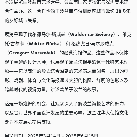
本次展览由波兹南艺术大学、波兹南国家博物馆与深圳美术馆
合作举办。这一合作也源于波兹南与深圳两座城市延续
30
多年
的友好城市关系。
展览呈现了伐尔德马尔
·
斯威兹（
Waldemar
Świerzy
）、维克
托
·
古尔卡（
Wiktor G
ó
rka
） 和 格热戈日
·
马尔沙威克
（
Grzegorz Marszałek
） 的经典海报作品。这些作品不仅体
现了卓越的设计水准，也展现了波兰海报学派这一独特艺术现
象——它以简洁的形式结合深刻的艺术表达而闻名。展出的电
影、戏剧、体育与文化海报通过大胆的构图、鲜明的色彩以及
跨越时代的视觉力量，讲述着关于波兰的故事。
这是一场难得的机会，让观众深入了解波兰海报艺术的魅力，
以及它对世界平面设计发展的重要影响。波兰驻华大使馆文化
处为本次展览提供支持。
展览日期：2025年3月14日 – 2025年6月15日