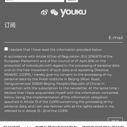
weibo
wechat
Youku
订阅
I declare that I have read the information provided below:
In accordance with Article 6(1)(a) of Regulation (EU) 2016/679 of the
European Parliament and of the Council of 27 April 2016 on the
protection of individuals with regard to the processing of personal data
and on the free movement of such data and repealing Directive
95/46/EC (GDPR), I hereby give my consent to the processing of my
personal data by the Polish Institute in Beijing (Ritan Road,
Jianguomenwai 100600 Beijing, People’s Republic of China) in
connection with the subscription to the newsletter. At the same time, I
declare that I have acquainted myself with the information contained
below, being the implementation of the information obligation
specified in Article 13 of the GDPR concerning the processing of my
personal data, and I am also familiar with all the rights vested in me,
referred to in Article 15 - 20 of the GDPR.
报名