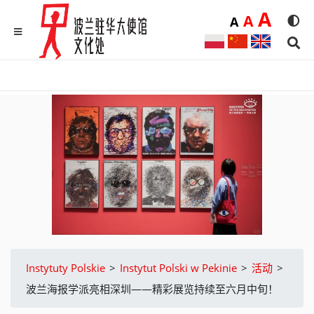
Duż
A
Średnia
A
Domyślna
A
Rozmia
We
MENU
Sear
Instytuty Polskie
>
Instytut Polski w Pekinie
>
活动
>
波兰海报学派亮相深圳——精彩展览持续至六月中旬！