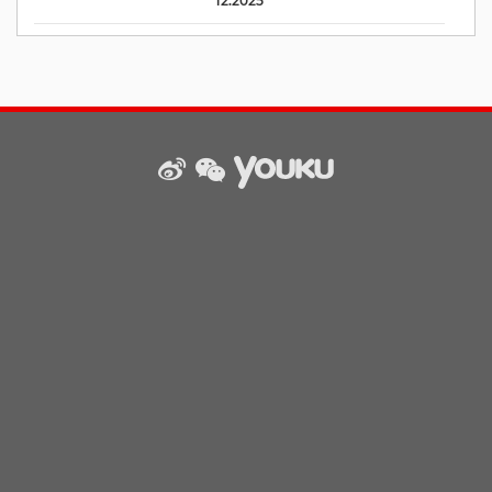
12.2025
weibo
wechat
Youku