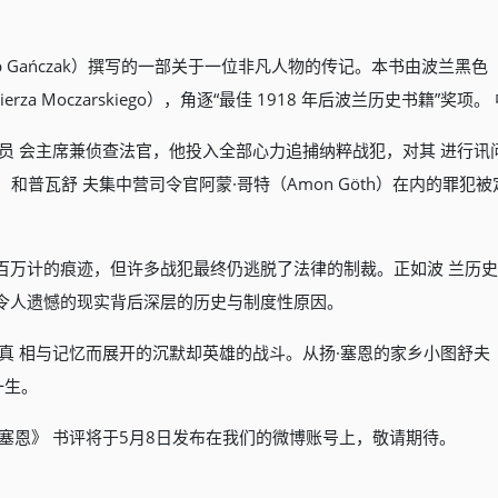
ilip Gańczak）撰写的一部关于一位非凡人物的传记。本书由波兰黑
 Kazimierza Moczarskiego），角逐“最佳 1918 年后波兰历史
员 会主席兼侦查法官，他投入全部心力追捕纳粹战犯，对其 进行
Höss）和普瓦舒 夫集中营司令官阿蒙·哥特（Amon Göth）在内
万计的痕迹，但许多战犯最终仍逃脱了法律的制裁。正如波 兰历史学家
一令人遗憾的现实背后深层的历史与制度性原因。
 相与记忆而展开的沉默却英雄的战斗。从扬·塞恩的家乡小图舒夫（Tu
一生。
塞恩》 书评将于5月8日发布在我们的微博账号上，敬请期待。