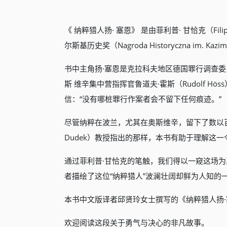
《 纳粹猎人扬· 塞恩》 是由菲利普· 甘恰克（F
尔斯基历史奖（Nagroda Historyczna im.
书中主角扬·塞恩是克拉科夫地区德国罪行调查委
斯 维辛集中营指挥官鲁道夫·霍斯（Rudolf 
信：“没有哪桩罪行作案者会不留下任何痕迹。”
尽管纳粹在波兰，尤其在奥斯维辛，留下了数以百
Dudek）教授指出的那样，本书有助于理解这
通过菲利普·甘恰克的笔触，我们得以一窥这场为真
者描绘了这位“纳粹猎人”波澜壮阔却鲜为人知的
本书中文版译者邱贤玲女士撰写的《纳粹猎人扬·
欢迎阅读这段关于勇气与决心的非凡故事。