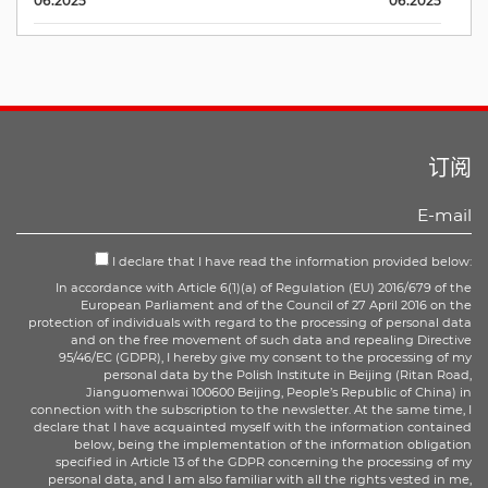
06.2025
06.2025
订阅
I declare that I have read the information provided below:
In accordance with Article 6(1)(a) of Regulation (EU) 2016/679 of the
European Parliament and of the Council of 27 April 2016 on the
protection of individuals with regard to the processing of personal data
and on the free movement of such data and repealing Directive
95/46/EC (GDPR), I hereby give my consent to the processing of my
personal data by the Polish Institute in Beijing (Ritan Road,
Jianguomenwai 100600 Beijing, People’s Republic of China) in
connection with the subscription to the newsletter. At the same time, I
declare that I have acquainted myself with the information contained
below, being the implementation of the information obligation
specified in Article 13 of the GDPR concerning the processing of my
personal data, and I am also familiar with all the rights vested in me,