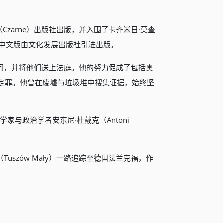
色（Czarne）出版社出版，并入围了卡齐米日·莫查
书籍”奖项。 中文版由文化发展出版社引进出版。
讯问，并将他们送上法庭。他的努力促成了包括奥
的罪犯被定罪。他曾在废墟与垃圾堆中搜集证据，始终坚
与政治学者安东尼·杜戴克（Antoni
szów Mały）一路追踪至德国法兰克福，作