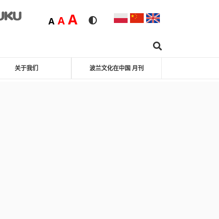
Duża
A
Średnia
A
Domyślna
A
Rozmiar czcionki
Wersja kontrastowa
Search …
Youku
hat
关于我们
波兰文化在中国 月刊