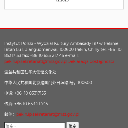
12.2025
Instytut Polski - Wydział Kultury Ambasady RP w Pekinie
Ritan Lu 1, Jianguomenwai, 100600 Pekin, Chiny tel: +86 10
85317153 fax: +86 10 653 217 45 e-mail:
pekin.ip.sekretariat@msz.gov.pl
Deklaracja dostępności
波兰共和国驻华大使馆文化处
中华人民共和国北京建国门外日坛路1号，100600
电话: +86 10 85317153
传真: +86 10 653 21 745
邮件：
pekin.ip.sekretariat@msz.gov.pl