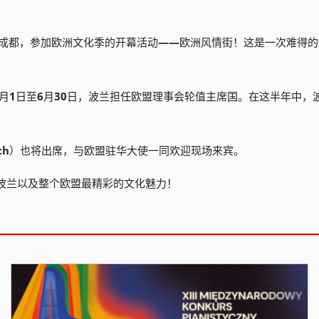
成都，参加欧洲文化季的开幕活动
——
欧洲风情街！这是一次难得的
月
1
日至
6
月
30
日，波兰担任欧盟理事会轮值主席国。在这半年中，
ch
）也将出席，与欧盟驻华大使一同欢迎现场来宾。
波兰以及整个欧盟最精彩的文化魅力！