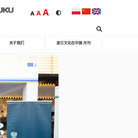
Duża
A
Średnia
A
Domyślna
A
Rozmiar czcionki
Wersja kontrastowa
Search …
Youku
hat
关于我们
波兰文化在中国 月刊