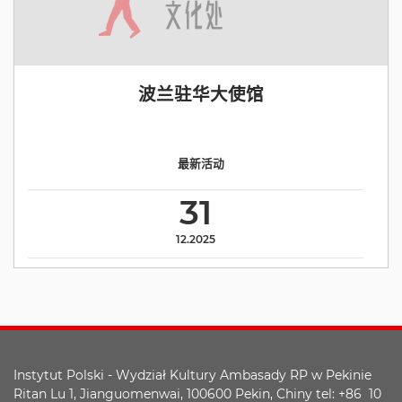
波兰驻华大使馆
最新活动
31
12.2025
Instytut Polski - Wydział Kultury Ambasady RP w Pekinie
Ritan Lu 1, Jianguomenwai, 100600 Pekin, Chiny tel: +86 10