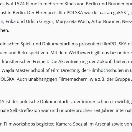
Festival 1574 Filme in mehreren Kinos von Berlin und Brandenb
t in Berlin. Der Ehrenpreis filmPOLSKA wurde u.a. an goEAST, Ja
nn, Erika und Urlich Gregor, Margareta Wach, Artur Brauner, Neis
ehen.
olnischen Spiel- und Dokumentarfilms präsentiert filmPOLSKA di
auen und Retrospektiven. Mit dem Wettbewerb gilt das besonde
 künstlerischen Freiheit. Die Akzentuierung der Zukunft bieten mi
Wajda Master School of Film Directing, der Filmhochschulen in 
POLSKA. Auch unabhängigen Filmemachern, wie z.B. der Gruppe „
ist der polnische Dokumentarfils, der immer schon ein wichtige
le Selbstreflexion war und ununterbrochen seit Jahren internatio
 von Filmworkshops begleitet, Kamera-Spezial im Arsenal sowie vo