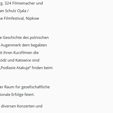
urg. 324 Filmemacher und
n Schulz Ojala /
se Filmfestival, Nipkow
e Geschichte des polnischen
re Augenmerk dem begabten
t ihren Kurzfilmen die
Łódź und Katowice sind
Podlasie Atakuje“ finden beim
r Raum für gesellschaftliche
nale Erfolge feiert.
n diversen Konzerten und