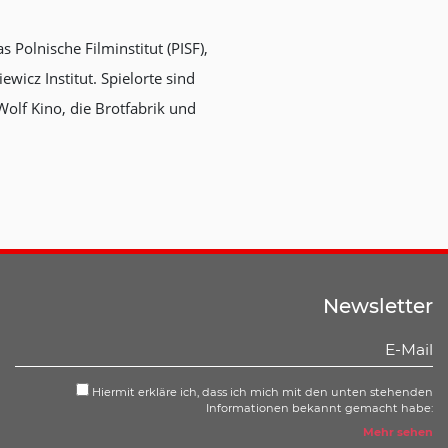
s Polnische Filminstitut (PISF),
icz Institut. Spielorte sind
olf Kino, die Brotfabrik und
Newsletter
Hiermit erkläre ich, dass ich mich mit den unten stehenden
Informationen bekannt gemacht habe:
Mehr sehen