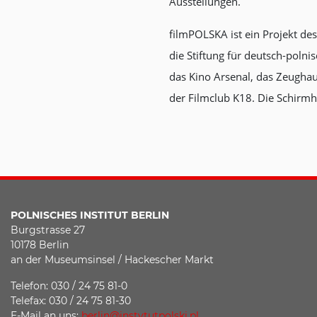
Ausstellungen.
filmPOLSKA ist ein Projekt des 
die Stiftung für deutsch-poln
das Kino Arsenal, das Zeughau
der Filmclub K18. Die Schir
POLNISCHES INSTITUT BERLIN
Burgstrasse 27
10178 Berlin
an der Museumsinsel / Hackescher Markt
Telefon: 030 / 24 75 81-0
Telefax: 030 / 24 75 81-30
E-Mail an uns:
berlin@instytutpolski.pl