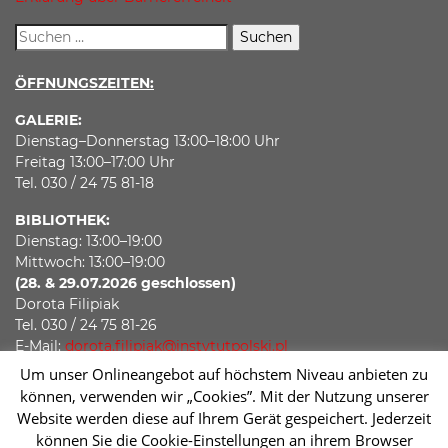
ÖFFNUNGSZEITEN:
GALERIE:
Dienstag–Donnerstag 13:00–18:00 Uhr
Freitag 13:00–17:00 Uhr
Tel. 030 / 24 75 81-18
BIBLIOTHEK:
Dienstag: 13:00–19:00
Mittwoch: 13:00–19:00
(28. & 29.07.2026 geschlossen)
Dorota Filipiak
Tel. 030 / 24 75 81-26
E-Mail:
dorota.filipiak@instytutpolski.pl
Um unser Onlineangebot auf höchstem Niveau anbieten zu
Mit Ihrer Teilnahme an unseren Veranstaltungen erklären
können, verwenden wir „Cookies”. Mit der Nutzung unserer
Sie sich damit einverstanden, dass Ihr Bild auf Fotos, die
Website werden diese auf Ihrem Gerät gespeichert. Jederzeit
während der Veranstaltung aufgenommen werden,
können Sie die Cookie-Einstellungen an ihrem Browser
verewigt wird.