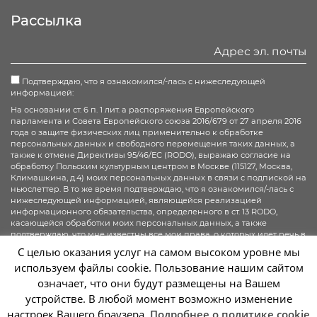
Рассылка
Подтверждаю, что я ознакомился/-лась с нижеследующей
информацией:
На основании ст. 6 п. 1 лит. а распоряжения Европейского
парламента и Совета Европейского союза 2016/679 от 27 апреля 2016
года о защите физических лиц применительно к обработке
персональных данных и свободного перемещения таких данных, а
также к отмене Директивы 95/46/ЕС (RODO), выражаю согласие на
обработку Польским культурным центром в Москве (115127, Москва,
Климашкина, д.4) моих персональных данных в связи с подпиской на
ньюслеттер. В то же время подтверждаю, что я ознакомился/-лась с
нижеследующей информацией, являющейся реализацией
информационного обязательства, определенного в ст. 13 RODO,
касающейся обработки моих персональных данных, а также
подтверждаю, что мне известны все мои права, о которых идет речь в
ст. 15-20 RODO.
С целью оказания услуг на самом высоком уровне мы
используем файлы cookie. Пользование нашим сайтом
Подписаться на рассылку
означает, что они будут размещены на Вашем
устройстве. В любой момент возможно изменение
настроек Вашего браузера.
Подробнее о политике cookie