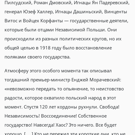
Пилсудский, Роман Дмовский, Игнацы Ян Падеревский,
генерал Юзеф Халлер, Игнацы Дашиньский, Винценты
Витос и Войцех Корфанты — государственные деятели,
которые были отцами Независимой Польши. Они
происходили из разных политических кругов, но их
общей целью в 1918 году было восстановление
поляками своего государства.
Атмосферу этого особого момента так описывал
тогдашний премьер-министр Енджей Морачевский:
«невозможно передать то опьянение, то неистовство
радости, которое охватило польский народ в этот
момент. Спустя 120 лет кордоны рухнули. Свобода!
Независимость! Воссоединение! Собственное
государство! Навсегда! Хаос? Это ничего. Все будет
хорошо. [ … ] Кто не пережил эти короткие дни, кто не