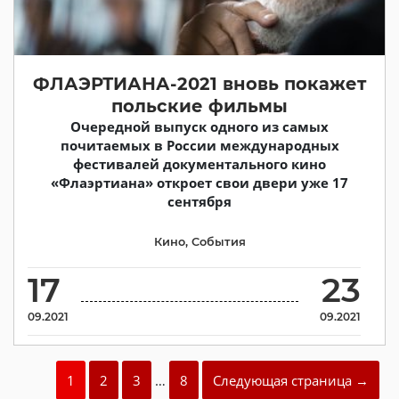
ФЛАЭРТИАНА-2021 вновь покажет
польские фильмы
Очередной выпуск одного из самых
почитаемых в России международных
фестивалей документального кино
«Флаэртиана» откроет свои двери уже 17
сентября
Кино
,
События
17
23
09.2021
09.2021
1
2
3
…
8
Следующая страница →