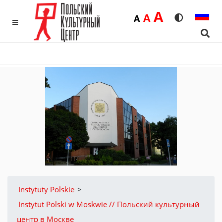
Duża
A
Średnia
A
Domyślna
A
Rozmiar czci
Wersja 
MENU
Sear
Instytuty Polskie
>
Instytut Polski w Moskwie // Польский культурный
центр в Москве