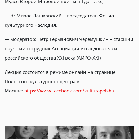
Музея Второй Мировой войны в Гданьске,
—
dr
Михал Лащковский – председатель Фонда
культурного наследия.
— модератор: Петр Германович Черемушкин – старший
научный сотрудник Ассоциации исследователей
российского общества
XXI
века (АИРО-
XXI
).
Лекция состоится в
режиме онлайн на
странице
Польского культурного центра в
Москве:
https
://
www
.
facebook
.
com
/
kulturapolshi
/