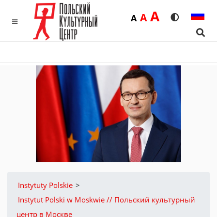
Duża
A
Średnia
A
Domyślna
A
Rozmiar czci
Wersja 
MENU
Sear
Instytuty Polskie
>
Instytut Polski w Moskwie // Польский культурный
центр в Москве