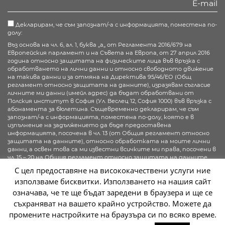
Декларирам, че съм запознат/-а с информацията, поместена по-
долу:
Въз основа на чл. 6, ал. 1, буква „а„ от Регламента 2016/679 на
Европейския парламент и на Съвета на Европа, от 27 април 2016
година относно защитата на физическите лица във връзка с
обработването на лични данни и относно свободното движение
на такива данни и за отмяна на Директива 95/46/ЕО (Общ
регламент относно защитата на данните), изразявам съгласие
личните ми данни (имейл адрес) да бъдат обработвани от
Полския институт в София (Ул. Веслец 12, София 1000) във връзка с
абонамента за бюлетина. Същевременно декларирам, че съм
запознат/-а с информацията, поместена по-долу, която е в
изпълнение на задължението да бъде предоставена
информацията, посочена в чл. 13 (от Общия регламент относно
защитата на данните), относно обработката на моите лични
данни, а освен това са ми известни всичките ми права, посочени в
чл. 15 – 20 на Общия регламент относно защитата на данните.
С цел предоставяне на висококачествени услуги ние
Повече информация
използваме бисквитки. Използването на нашия сайт
означава, че те ще бъдат заредени в браузера и ще се
Абонирай се
съхраняват на вашето крайно устройство. Можете да
промените настройките на браузъра си по всяко време.