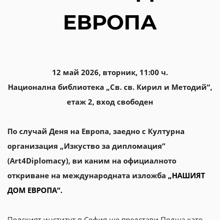
ЕВРОПА
12 май 2026, вторник, 11:00 ч.
Национална библиотека „Св. св. Кирил и Методий“,
етаж 2, вход свободен
По случай Деня на
Европа
, заедно с Културна
организация „Изкуство за дипломация”
(
Art4Diplomacy)
, ви каним на официалното
откриване на международната
изложба
„НАШИЯТ
ДОМ ЕВРОПА“.
Полският институт в София ще представи
Полша
като