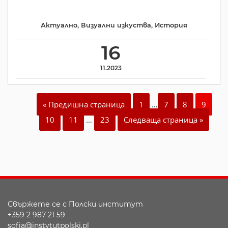
Актуално
,
Визуални изкуства
,
История
16
11.2023
« Предишна страница
1
…
7
8
9
10
11
…
23
Следваща страница »
Свържете се с Полски институт
+359 2 987 21 59
sofia@instytutpolski.pl