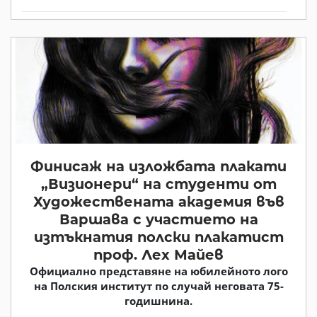
Финисаж на изложбата плакати
„Визионери“ на студенти от
Художествената академия във
Варшава с участието на
изтъкнатия полски плакатист
проф. Лех Майев
Официално представяне на юбилейното лого
на Полския институт по случай неговата 75-
годишнина.