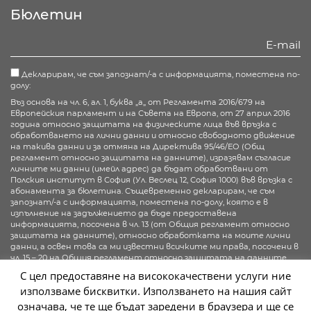
Facebook
Twitter
Youtube
Instagram
Бюлетин
Декларирам, че съм запознат/-а с информацията, поместена по-
долу:
Въз основа на чл. 6, ал. 1, буква „а„ от Регламента 2016/679 на
Европейския парламент и на Съвета на Европа, от 27 април 2016
година относно защитата на физическите лица във връзка с
обработването на лични данни и относно свободното движение
на такива данни и за отмяна на Директива 95/46/ЕО (Общ
регламент относно защитата на данните), изразявам съгласие
личните ми данни (имейл адрес) да бъдат обработвани от
Полския институт в София (Ул. Веслец 12, София 1000) във връзка с
абонамента за бюлетина. Същевременно декларирам, че съм
запознат/-а с информацията, поместена по-долу, която е в
изпълнение на задължението да бъде предоставена
информацията, посочена в чл. 13 (от Общия регламент относно
защитата на данните), относно обработката на моите лични
данни, а освен това са ми известни всичките ми права, посочени в
чл. 15 – 20 на Общия регламент относно защитата на данните.
С цел предоставяне на висококачествени услуги ние
Повече информация
използваме бисквитки. Използването на нашия сайт
означава, че те ще бъдат заредени в браузера и ще се
Абонирай се