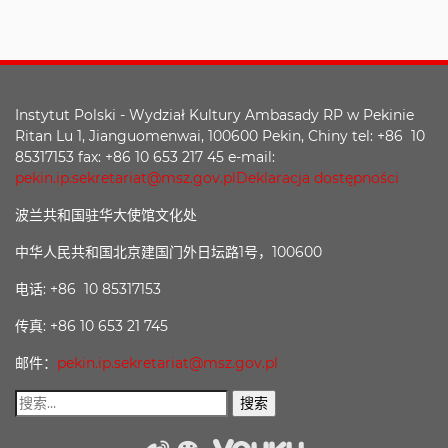
Instytut Polski - Wydział Kultury Ambasady RP w Pekinie
Ritan Lu 1, Jianguomenwai, 100600 Pekin, Chiny tel: +86 10
85317153 fax: +86 10 653 217 45 e-mail:
pekin.ip.sekretariat@msz.gov.pl
Deklaracja dostępności
波兰共和国驻华大使馆文化处
中华人民共和国北京建国门外日坛路1号，100600
电话: +86 10 85317153
传真: +86 10 653 21 745
邮件：
pekin.ip.sekretariat@msz.gov.pl