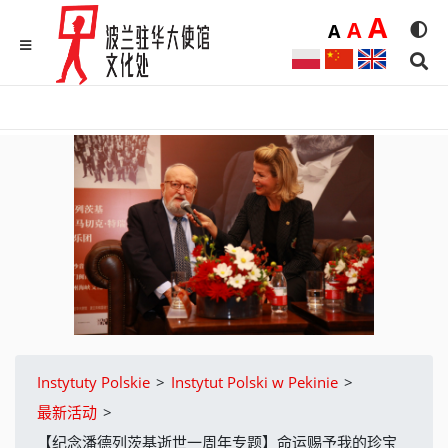
Duż
A
Średnia
A
Domyślna
A
Rozmia
We
MENU
Sear
Instytuty Polskie
>
Instytut Polski w Pekinie
>
最新活动
>
【纪念潘德列茨基逝世一周年专题】命运赐予我的珍宝