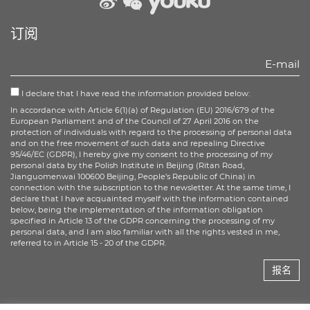
weibo
wechat
Youku
订阅
I declare that I have read the information provided below:
In accordance with Article 6(1)(a) of Regulation (EU) 2016/679 of the
European Parliament and of the Council of 27 April 2016 on the
protection of individuals with regard to the processing of personal data
and on the free movement of such data and repealing Directive
95/46/EC (GDPR), I hereby give my consent to the processing of my
personal data by the Polish Institute in Beijing (Ritan Road,
Jianguomenwai 100600 Beijing, People’s Republic of China) in
connection with the subscription to the newsletter. At the same time, I
declare that I have acquainted myself with the information contained
below, being the implementation of the information obligation
specified in Article 13 of the GDPR concerning the processing of my
personal data, and I am also familiar with all the rights vested in me,
referred to in Article 15 - 20 of the GDPR.
报名