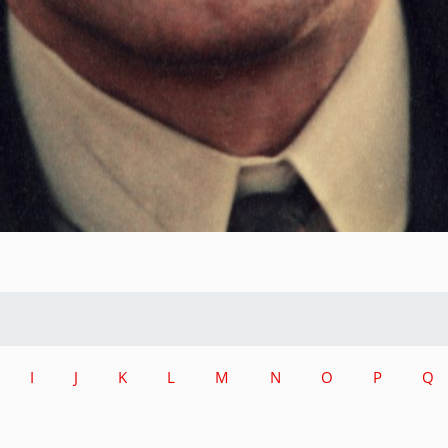
I
J
K
L
M
N
O
P
Q