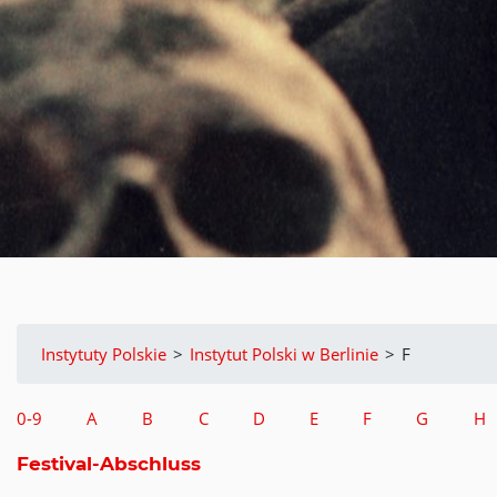
Instytuty Polskie
>
Instytut Polski w Berlinie
>
F
0-9
A
B
C
D
E
F
G
H
Festival-Abschluss