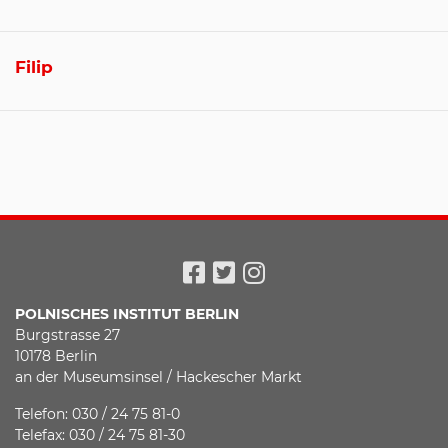
Filip
Facebook
Twitter
Instagram
POLNISCHES INSTITUT BERLIN
Burgstrasse 27
10178 Berlin
an der Museumsinsel / Hackescher Markt
Telefon: 030 / 24 75 81-0
Telefax: 030 / 24 75 81-30