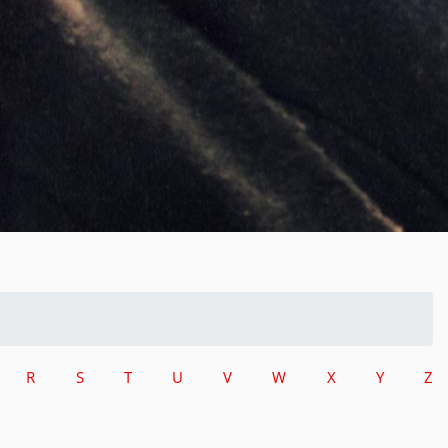
R
S
T
U
V
W
X
Y
Z