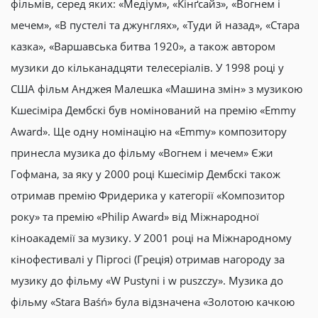
фільмів, серед яких: «Медіум», «Кінґсайз», «Вогнем і
мечем», «В пустелі та джунглях», «Туди й назад», «Стара
казка», «Варшавська битва 1920», а також автором
музики до кільканадцяти телесеріалів. У 1998 році у
США фільм Анджея Малешка «Машина змін» з музикою
Кшесіміра Дембскі був номінований на премію «Emmy
Award». Ще одну номінацію на «Emmy» композитору
принесла музика до фільму «Вогнем і мечем» Єжи
Гофмана, за яку у 2000 році Кшесімір Дембскі також
отримав премію Фридерика у категорії «Композитор
року» та премію «Philip Award» від Міжнародної
кіноакадемії за музику. У 2001 році на Міжнародному
кінофестивалі у Піргосі (Греція) отримав нагороду за
музику до фільму «W Pustyni i w puszczy». Музика до
фільму «Stara Baśń» була відзначена «Золотою качкою