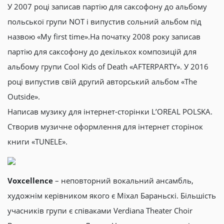
У 2007 році записав партію для саксофону до альбому
польської групи NOT і випустив сольний альбом під
назвою «My first time».На початку 2008 року записав
партію для саксофону до декількох композицій для
альбому групи Cool Kids of Death «AFTERPARTY». У 2016
році випустив свій другий авторський альбом «The
Outside».
Написав музику для інтернет-сторінки L’OREAL POLSKA.
Створив музичне оформлення для інтернет сторінок
книги «TUNELE».
Voxcellence
– неповторний вокальний ансамбль,
художнім керівником якого є Міхал Бараньскі. Більшість
учасників групи є співаками Verdiana Theater Choir