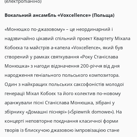
(електропіаніно)
Вокальний ансамбль «Voxcellence» (Польща)
«Монюшко по-джазовому» – це неординарний і
надзвичайно цікавий спільний проект Квартету Міхала
Кобоєка та майстрів а-капела «Voxcellence», який був
створений у рамках святкування «Року Станіслава
Монюшка» з нагоди відзначення 200-річчя від дня
народження геніального польського композитора.
Один з найкращих польських саксофоністів молодої
генерації Міхал Кобоєк та його колектив по-новому
аранжували пісні Станіслава Монюшка, зібрані у
збірнику «Домашні піснярі» («Śpiewnik domowe»). На
концерті неповторне поєднання класичної форми
творів із блискучою джазовою імпровізацією стане