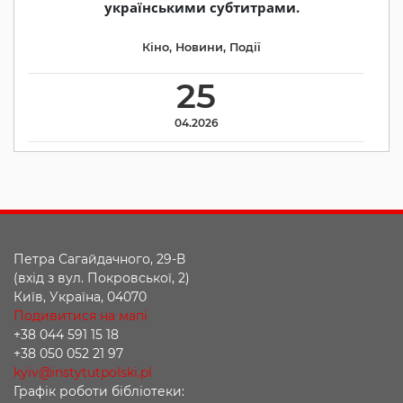
українськими субтитрами.
Кіно
,
Новини
,
Події
25
04.2026
Петра Сагайдачного, 29-В
(вхід з вул. Покровської, 2)
Київ, Україна, 04070
Подивитися на мапі
+38 044 591 15 18
+38 050 052 21 97
kyiv@instytutpolski.pl
Графік роботи бібліотеки: