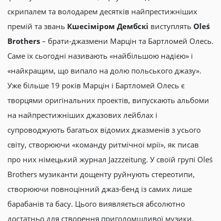
скрипалем та володарем десятків найпрестижніших
премій та звань
Кшесіміром Дембскі
виступлять
Oleś
Brothers
– брати-джазмени Марцін та Бартломей Олесь.
Саме їх сьогодні називають «найбільшою надією» і
«найкращим, що випало на долю польського джазу».
Уже більше 19 років Марцін і Бартломей Олесь є
творцями оригінальних проектів, випускають альбоми
на найпрестижніших джазових лейблах і
супроводжують багатьох відомих джазменів з усього
світу, створюючи «команду ритмічної мрії», як писав
про них німецький журнал Jazzzeitung. У своїй групі Oleś
Brothers музиканти дощенту руйнують стереотипи,
створюючи повноцінний джаз-бенд із самих лише
барабанів та басу. Цього виявляється абсолютно
достатньо для створення приголомшливої музики,