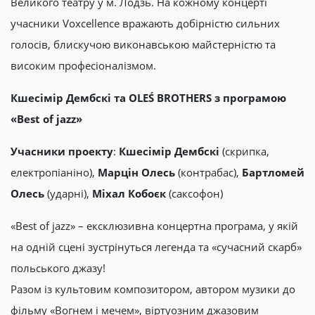
Великого театру у м. Лодзь. На кожному концерті
учасники Voxcellence вражають добірністю сильних
голосів, блискучою виконавською майстерністю та
високим професіоналізмом.
Кшесімір Дембскі та OLEŚ BROTHERS з програмою
«Best of jazz»
Учасники проекту
:
Кшесімір Дембскі
(скрипка,
електропіаніно),
Марцін Олесь
(контрабас),
Бартломей
Олесь
(ударні),
Міхал Кобоєк
(саксофон)
«Best of jazz» – ексклюзивна концертна програма, у якій
на одній сцені зустрінуться легенда та «сучасний скарб»
польського джазу!
Разом із культовим композитором, автором музики до
фільму «Вогнем і мечем», віртуозним джазовим