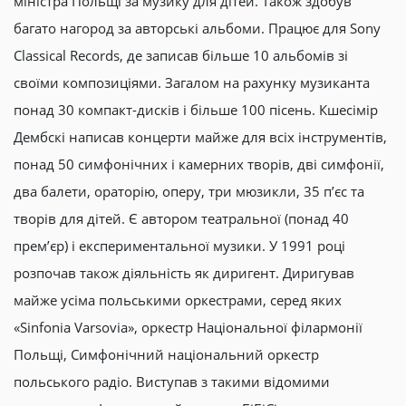
міністра Польщі за музику для дітей. Також здобув
багато нагород за авторські альбоми. Працює для Sony
Classical Records, де записав більше 10 альбомів зі
своїми композиціями. Загалом на рахунку музиканта
понад 30 компакт-дисків і більше 100 пісень. Кшесімір
Дембскі написав концерти майже для всіх інструментів,
понад 50 симфонічних і камерних творів, дві симфонії,
два балети, ораторію, оперу, три мюзикли, 35 п’єс та
творів для дітей. Є автором театральної (понад 40
прем’єр) і експериментальної музики. У 1991 році
розпочав також діяльність як диригент. Диригував
майже усіма польськими оркестрами, серед яких
«Sinfoniа Varsoviа», оркестр Національної філармонії
Польщі, Симфонічний національний оркестр
польського радіо. Виступав з такими відомими