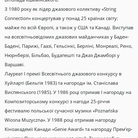
З 1980 року як лідер джазового колективу «String
Connection» концертував у понад 25 країнах світу:
майже по всій Європі, а також у США та Канаді. Виступав
на всесвітньовідомих джазових майданчиках у Баден-
Бадені, Парижі, Гаазі, Гельсінкі, Берліні, Монреалі, Рено,
Нюрнберзі, Більбао, Будапешті та Джаз Джамборі у
Варшаві.
Лауреат І премії Всесвітнього джазового конкурсу в
Хуйларті (Бельгія 1983) та нагороди ім. Станіслава
Виспянського (1985). У 1986 році отримав І нагороду на
Композиторському конкурсі з нагоди 25-річчя
фестивалю польської сучасної музики «Poznańska
Wiosna Muzyczna». У 1988 році отримав нагороду
Кіноакадемії Канади «Genie Award» та нагороду Прем’єр-