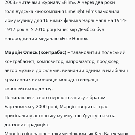
2003» читачами журналу «Film». А через два роки
голлівудська кінокомпанія Limelight Films замовила
йому музику для 16 німих фільмів Чарлі Чапліна 1914-
1917 років. У 2010 році Кшесімір Дембскі був
нагороджений медаллю «Ecce Homo».
Марцін Олесь (контрабас)
– талановитий польський
контрабасист, композитор, імпровізатор, продюсер,
автор музики до фільмів, визнаний одним із найбільш
креативних виконавців молодої генерації
європейського джазу.
Починаючи зі свого першого запису з братом
Бартломеєм у 2000 році, Марцін творить і грає
оригінальну авторську музику, що ґрунтується на
джазових традиціях.
Марцін співпрацює з такими зірками, як Кен Вандемарк,