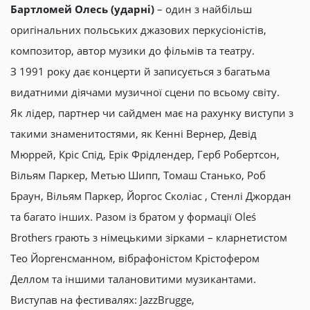
Бартломей Олесь (ударні)
– один з найбільш
оригінальних польських джазових перкусіоністів,
композитор, автор музики до фільмів та театру.
З 1991 року дає концерти й записується з багатьма
видатними діячами музичної сцени по всьому світу.
Як лідер, партнер чи сайдмен має на рахунку виступи з
такими знаменитостями, як Кенні Вернер, Девід
Мюррей, Кріс Спід, Ерік Фрідлендер, Герб Робертсон,
Вільям Паркер, Метью Шипп, Томаш Станько, Роб
Браун, Вільям Паркер, Йоргос Сколіас , Стенлі Джордан
та багато інших. Разом із братом у формації Oleś
Brothers грають з німецькими зірками – кларнетистом
Тео Йоргенсманном, вібрафоністом Крістофером
Деллом та іншими талановитими музикантами.
Виступав на фестивалях: JazzBrugge,