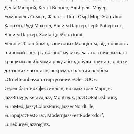
Девід Мюррей, Кенні Вернер, Альбрехт Мауер,
Еммануель Сомер , Жюльєн Петі, Омрі Мор, Жан-Люк
Капоззо, Руді Маххол, Вільям Паркер, Герб Робертсон,
Вільям Паркер, Хамід Дрейк та інші.
Більше 20 альбомів, записаних Марціном, відтворюють
широкий спектр джазової музики. Багато з них визнані
кращими альбомами року або здобули найвищі оцінки
джазових часописів, зокрема, сольний альбом
«Ornetteonbass» та віртуозний «OlesDUO».
Серед багатьох фестивалів, на яких грав Марцін:
JazzBrugge, KeravaJazz, Montreux, JazzDORStrasbourg,
EuroMed, JazzyColorsParis, JazzenNordLille,
EuropaJazzFestGraz, ModernJazzFestRudersdorf,
LüneburgerJazznights.