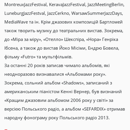
MontreuxJazzFestival, KeravaJazzFestival, JazzMeetingBerlin,
LuneburgJazzFestval, JazzCerkno, WarsawSummerJazzDays,
MediaWave та ін. Крім джазових композицій Бартломей
також творить музику до театральних вистав. Зокрема,
до «Міра за міру», «Отелло» Шекспіра, «Нора» Генріка
Ібсена, а також до вистав Йоко Місіми, Ендрю Бовела,
фільму «Futro» та мультфільмів.
За останні 20 років записав чимало альбомів, які
неодноразово визнавалися «Альбомами року».
Зокрема, сольний альбом «Shadows», записаний з
американським піаністом Кенні Вернер, був визнаний
«Кращим джазовим альбомом 2006 року у світі» за
версією Польського радіо, а альбом «SEFARDIX» отримав
народну фонограму року Польського радіо 2013.