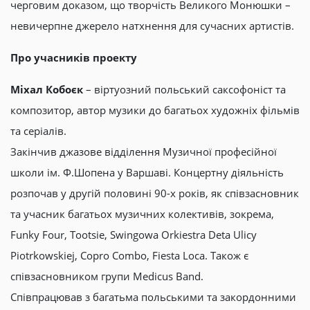
черговим доказом, що творчість Великого Монюшки –
невичерпне джерело натхнення для сучасних артистів.
Про учасників проекту
Міхал Кобоєк
– віртуозний польський саксофоніст та
композитор, автор музики до багатьох художніх фільмів
та серіалів.
Закінчив джазове відділення Музичної професійної
школи ім. Ф.Шопена у Варшаві. Концертну діяльність
розпочав у другій половині 90-х років, як співзасновник
та учасник багатьох музичних колективів, зокрема,
Funky Four, Tootsie, Swingowa Orkiestra Deta Ulicy
Piotrkowskiej, Copro Combo, Fiesta Loca. Також є
співзасновником групи Medicus Band.
Співпрацював з багатьма польськими та закордонними