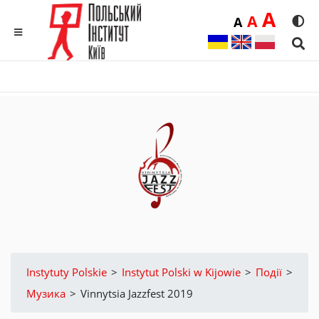
Duż
A
Średnia
A
Domyślna
A
Rozmia
We
MENU
Sear
Instytuty Polskie
>
Instytut Polski w Kijowie
>
Події
>
Музика
>
Vinnytsia Jazzfest 2019