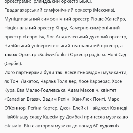
оркестрами: Ірландський оркестр БіБіСі,
Ґвадалахарський симфонічний оркестр (Мексика),
Муніципальний симфонічний оркестр Ріо-де-Жанейро,
Національний оркестр Кіпру, Камерно-симфонічний
оркестр «Leopolis», Лос-Анджелеський духовий оркестр,
Чилійський університетський театральний оркестр, а
також Оркестр «Sudwesfunk» і Оркестр радіо м. Нові Сад
(Сербія).
Його партнерами були такі всесвітньовідомі музиканти,
як Тоні Лакатос, Чарльз Толлівер, Хосе Каррерас, Хосе
Кура, Ева Малас-Ґодлєвська, Адам Маковіч, квінтет
«Canadian Brass», Вадим Рєпін, Жан-Люк Понті, Марк
О’Коннор, Реґіна Картер, Джон Блейк і Найджел Кеннеді.
Найбільшу славу Кшесіміру Дембскі принесла музика до
фільмів. Він є автором музики до понад 60 художніх