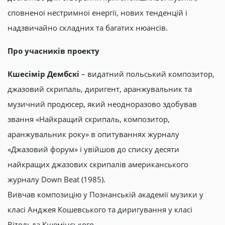
сповненої нестримної енергії, нових тенденцій і
надзвичайно складних та багатих нюансів.
Про учасників проекту
Кшесімір Дембскі
– видатний польський композитор,
джазовий скрипаль, диригент, аранжувальник та
музичний продюсер, який неодноразово здобував
звання «Найкращий скрипаль, композитор,
аранжувальник року» в опитуваннях журналу
«Джазовий форум» і увійшов до списку десяти
найкращих джазових скрипалів американського
журналу Down Beat (1985).
Вивчав композицію у Познанській академії музики у
класі Анджея Кошевського та диригування у класі
Вітольда Кшемінського.