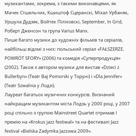
музикантами, зокрема, з такими виконавцями, як
Мачек Стшельчик, Кшиштоф Сцеранскі, Міхал Урбаняк,
Уршула Дудзяк, Войтек Піліховскі, September, In Grid,
Роберт Дженсон та група Varius Manx.
Пише багато музики до художніх фільмів та серіалів,
найбільш відомі з них: польський серіал «FAŁSZERZE.
POWRÓT SFORY» (2006) та комедія «Суперпродукція»
(2002). Також є автором музики для вистав «Dzieci z
Bullerbyn» (Teatr Baj Pomorski у Торуні) і «Dla Jennifer»
(Teatr Szwalnia у Лодзі).
Лауреат багатьох музичних конкурсів. Визнаний
найкращим музикантом міста Лодзь у 2000 році, у 2007
році спільно з групою Mainstreet Quartet отримав І
премію на «Krokus jazz festiwal» та на фестивалі Jazz
festival «Bielska Zadymka Jazzowa 2009».