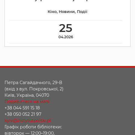
Кіно
,
Новини
,
Події
25
04.2026
Петра Сагайдачного, 29-В
(вхід з вул. Покровської, 2)
Київ, Україна, 04070
Подивитися на мапі
+38 044 591 15 18
+38 050 052 21 97
kyiv@instytutpolski.pl
Графік роботи бібліотеки:
вівторок — 12:00–19:00,