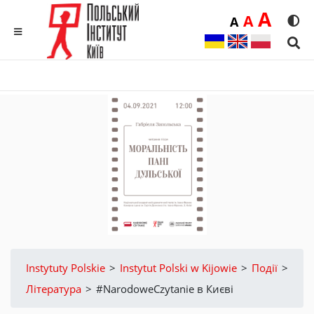
Duż
A
Średnia
A
Domyślna
A
Rozmia
We
MENU
Sear
Instytuty Polskie
>
Instytut Polski w Kijowie
>
Події
>
Література
>
#NarodoweCzytanie в Києві