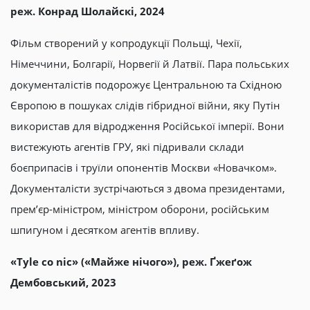
реж. Конрад Шолайскі, 2024
Фільм створений у копродукції Польщі, Чехії,
Німеччини, Болгарії, Норвегії й Латвії. Пара польських
документалістів подорожує Центральною та Східною
Європою в пошуках слідів гібридної війни, яку Путін
використав для відродження Російської імперії. Вони
вистежують агентів ГРУ, які підривали склади
боєприпасів і труїли опонентів Москви «Новачком».
Документалісти зустрічаються з двома президентами,
прем’єр-міністром, міністром оборони, російським
шпигуном і десятком агентів впливу.
«Tyle co nic» («Майже нічого»), реж. Ґжеґож
Дембовський, 2023