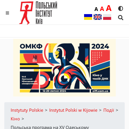
Duż
A
Średnia
A
Domyślna
A
Rozmia
We
MENU
Sear
Instytuty Polskie
>
Instytut Polski w Kijowie
>
Події
>
Кіно
>
Польська програма на XV Одеському