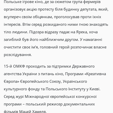
Польське ігрове кіно, де за сюжетом група фермерів
організовує акцію протесту біля будинку депутата, який,
всупереч своїм обіцянкам, проголосував проти їхніх
інтересів. Втім серед розкиданого ними гною знаходять
тіло людини. Підозра відразу падає на Ярека, хоча
загиблий був його найближчим другом. У намаганні
очистити своє ім’я, головний герой розпочинає власне
розслідування.
15-й ОМКФ проходить за підтримки Державного
агентства України з питань кіно, Програми «Креативна
Європа» Європейського Союзу, Українського
культурного фонду та Польського Інституту у Києві.
Серед журі Міжнародної європейської конкурсної
програми – польський режисер документальних
фільмів Мацєй Хамеля.