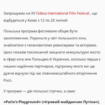
Запрошуємо на XV
Odesa International Film Festival
, що
відбудеться у Києві з 12 по 20 липня!
Польська програма фестивалю обіцяє бути
захоплюючою. Пориньте у світ польського кіно,
знайомтеся з талановитими режисерами та акторами.
Цикл показів покликаний зміцнити міжкультурні мости
в сфері кіно між Польщею й Україною, оскільки перша є
нашим надійним партнером, підтримку якого ми ще
дужче відчули під час повномасштабного вторгнення
Росії.
У програмі — дві польські стрічки, а саме:
«Putin’s Playground» («Ігровий майданчик Путіна»),