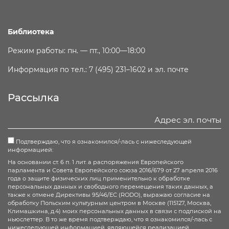
Библиотека
Режим работы: пн. — пт., 10:00—18:00
Информация по тел.: 7 (495) 231–1602 и эл. почте
Рассылка
Подтверждаю, что я ознакомился/-лась с нижеследующей
информацией:
На основании ст. 6 п. 1 лит. а распоряжения Европейского
парламента и Совета Европейского союза 2016/679 от 27 апреля 2016
года о защите физических лиц применительно к обработке
персональных данных и свободного перемещения таких данных, а
также к отмене Директивы 95/46/ЕС (RODO), выражаю согласие на
обработку Польским культурным центром в Москве (115127, Москва,
Климашкина, д.4) моих персональных данных в связи с подпиской на
ньюслеттер. В то же время подтверждаю, что я ознакомился/-лась с
нижеследующей информацией, являющейся реализацией