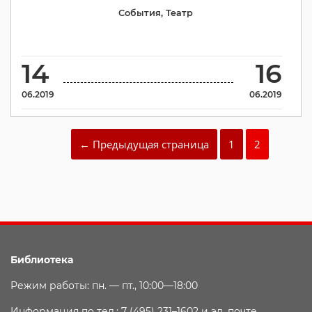
События
,
Театр
14
16
06.2019
06.2019
← Предыдущая страница
1
2
Библиотека
Режим работы: пн. — пт., 10:00—18:00
Информация по тел.: 7 (495) 231–1602 и эл. почте