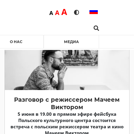
Duża
A
Średnia
A
Domyślna
A
Rozmiar czcionki
Wersja kontrastowa
Search …
О НАС
МЕДИА
Разговор с режиссером Мачеем
Виктором
5 июня в 19.00 в прямом эфире фейсбука
Польского культурного центра состоится
встреча с польским режиссером театра и кино
Мачеем Виктором