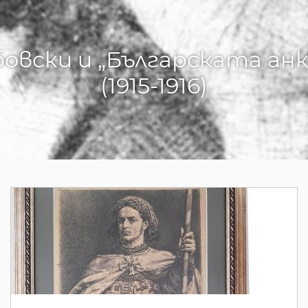
овски и „Българската анк
(1915-1916)