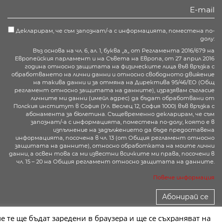
Декларирам, че съм запознат/-а с информацията, поместена по-
долу:
Въз основа на чл. 6, ал. 1, буква „а„ от Регламента 2016/679 на
Европейския парламент и на Съвета на Европа, от 27 април 2016
година относно защитата на физическите лица във връзка с
обработването на лични данни и относно свободното движение
на такива данни и за отмяна на Директива 95/46/ЕО (Общ
регламент относно защитата на данните), изразявам съгласие
личните ми данни (имейл адрес) да бъдат обработвани от
Полския институт в София (Ул. Веслец 12, София 1000) във връзка с
абонамента за бюлетина. Същевременно декларирам, че съм
запознат/-а с информацията, поместена по-долу, която е в
изпълнение на задължението да бъде предоставена
информацията, посочена в чл. 13 (от Общия регламент относно
защитата на данните), относно обработката на моите лични
данни, а освен това са ми известни всичките ми права, посочени в
чл. 15 – 20 на Общия регламент относно защитата на данните.
Повече информация
Абонирай се
е те ще бъдат заредени в браузера и ще се съхраняват на