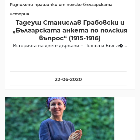
Разпилени прашинки от полско-българската
история
Тадеуш Станислав Грабовски и
„Българската анкета по полския
въпрос“ (1915-1916)
Историята на двете държави – Полша и Бълга�...
22-06-2020