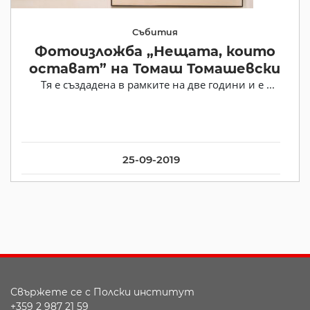
Събития
Фотоизложба „Нещата, които
остават” на Томаш Томашевски
Тя е създадена в рамките на две години и е ...
25-09-2019
Свържете се с Полски институт
+359 2 987 21 59