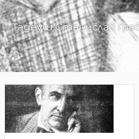
Тадеуш Станислав Граб