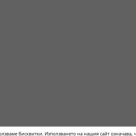
Facebook
Twitter
Youtube
Instagram
лзваме бисквитки. Използването на нашия сайт означава, ч