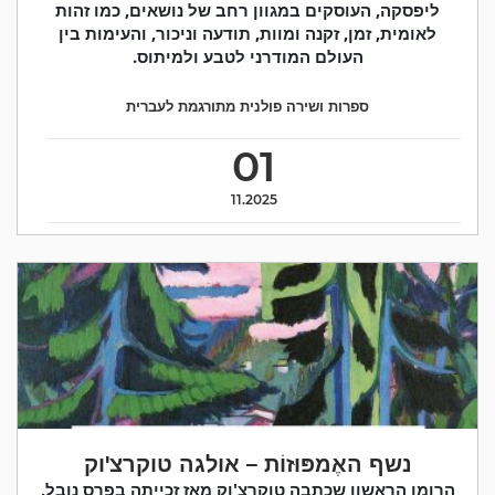
ליפסקה, העוסקים במגוון רחב של נושאים, כמו זהות
לאומית, זמן, זקנה ומוות, תודעה וניכור, והעימות בין
העולם המודרני לטבע ולמיתוס.
ספרות ושירה פולנית מתורגמת לעברית
01
11.2025
נשף האֶמפּוּזוֹת – אולגה טוקרצ'וק
הרומן הראשון שכתבה טוקרצ'וק מאז זכייתה בפרס נובל,