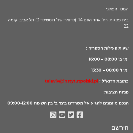
המכון הפולני
בית פסגות, רח' אחד העם 14, (לדואר: שד' רוטשילד 3) תל אביב, קומה
22
שעות פעילות הספריה :
ימי ב' 08:00 – 16:00
ימי ו' 08:00 – 13:30
כתובת הדוא"ל :
telaviv@instytutpolski.pl
פניות הציבור:
הנכם מוזמנים להגיע אל משרדינו בימי ב' בין השעות 09:00-12:00
Instagram
Youtube
Facebook
Twitter
הירשם