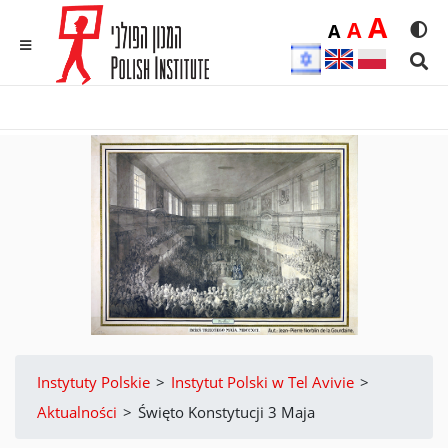
Duż
A
Średnia
A
Domyślna
A
Rozmia
We
MENU
Sear
Instytuty Polskie
>
Instytut Polski w Tel Avivie
>
Aktualności
>
Święto Konstytucji 3 Maja