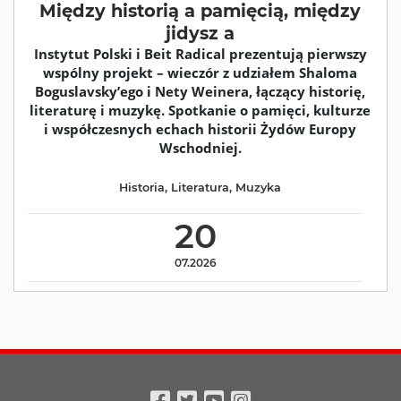
Między historią a pamięcią, między
jidysz a
Instytut Polski i Beit Radical prezentują pierwszy
wspólny projekt – wieczór z udziałem Shaloma
Boguslavsky’ego i Nety Weinera, łączący historię,
literaturę i muzykę. Spotkanie o pamięci, kulturze
i współczesnych echa­ch historii Żydów Europy
Wschodniej.
Historia
,
Literatura
,
Muzyka
20
07.2026