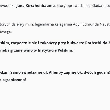
zewodnika
Jana Kirschenbauma
, który oprowadzi nas śladami po
tórych działały m.in. legendarna księgarnia Ady i Edmunda Neus
jowego.
jskim, rozpocznie się i zakończy przy bulwarze Rothschilda 
nek i grzane wino w Instytucie Polskim.
dzin (samo zwiedzanie ul. Allenby zajmie ok. dwóch godzin)
sc ograniczona!