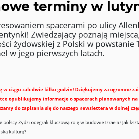
owe terminy w lut
resowaniem spacerami po ulicy Allen
tynki! Zwiedzający poznają miejsca, 
ści żydowskiej z Polski w powstanie 
el w jego pierwszych latach.
ię w ciągu zaledwie kilku godzin! Dziękujemy za ogromne za
rótce opublikujemy informacje o spacerach planowanych na 
szamy do zapisania się do naszego newslettera w dolnej czę
e polscy Żydzi odegrali kluczową rolę w budowie Izraela? Jak ksz
lską kulturą?