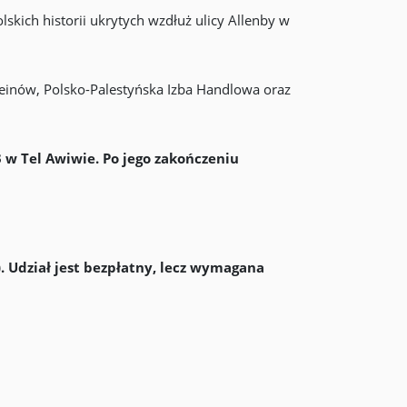
lskich historii ukrytych wzdłuż ulicy Allenby w
teinów, Polsko-Palestyńska Izba Handlowa oraz
3 w Tel Awiwie. Po jego zakończeniu
. Udział jest bezpłatny, lecz wymagana