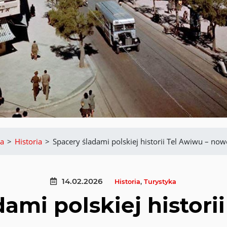
a
>
Historia
>
Spacery śladami polskiej historii Tel Awiwu – no
14.02.2026
Historia
,
Turystyka
ami polskiej histori