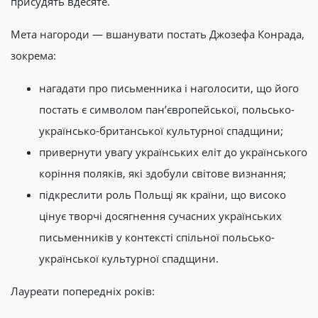
присудять вдесяте.
Мета нагороди — вшанувати постать Джозефа Конрада,
зокрема:
нагадати про письменника і наголосити, що його
постать є символом пан’європейської, польсько-
українсько-британської культурної спадщини;
привернути увагу українських еліт до українського
коріння поляків, які здобули світове визнання;
підкреслити роль Польщі як країни, що високо
цінує творчі досягнення сучасних українських
письменників у контексті спільної польсько-
української культурної спадщини.
Лауреати попередніх років: