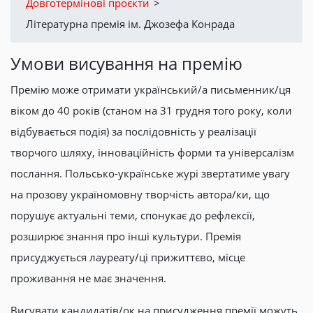
Довготермінові проєкти
>
Літературна премія ім. Джозефа Конрада
Умови висування на премію
Премію може отримати український/а письменник/ця
віком до 40 років (станом на 31 грудня того року, коли
відбувається подія) за послідовність у реалізації
творчого шляху, інноваційність форми та універсалізм
послання. Польсько-українське журі звертатиме увагу
на прозову україномовну творчість автора/ки, що
порушує актуальні теми, спонукає до рефлексії,
розширює знання про інші культури. Премія
присуджується лауреату/ці прижиттєво, місце
проживання не має значення.
Висувати кандидатів/ок на присудження премії можуть