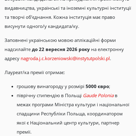
видавництва, українські та іноземні культурні інституції
та творчі об’єднання. Кожна інституція має право
висунути одного/у кандидата/ку.
Заповнені українською мовою аплікаційні форми
надсилайте
до 22 вересня 2026 року
на електронну
адресу
nagroda.j.c.korzeniowski@instytutpolski.pl
.
Лауреат/ка премії отримає:
грошову винагороду у розмірі
5000 євро
;
піврічну стипендію в Польщі
Gaude Polonia
в
межах програми Міністра культури і національної
спадщини Республіки Польща, координатором
якої є Національний центр культури, партнер
премії.