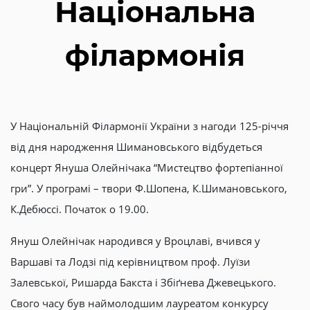
Національна
філармонія
У Національній Філармонії України з нагоди 125-річчя
від дня народження Шимановського відбудеться
концерт Януша Олейнічака “Мистецтво фортепіанної
гри”. У програмі – твори Ф.Шопена, К.Шимановського,
К.Дебюссі. Початок о 19.00.
Януш Олейнічак народився у Вроцлаві, вчився у
Варшаві та Лодзі під керівництвом проф. Луїзи
Залевської, Ришарда Бакста і Збіґнева Джевецького.
Свого часу був наймолодшим лауреатом конкурсу