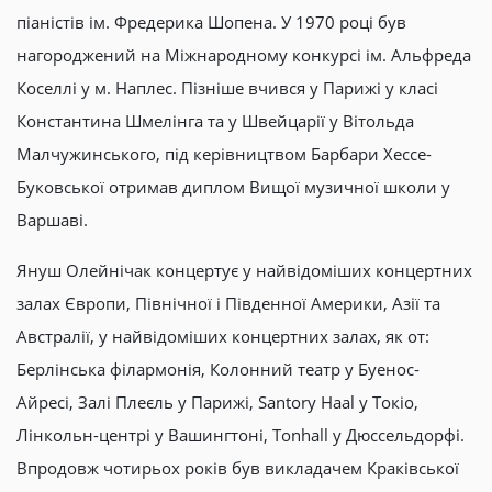
піаністів ім. Фредерика Шопена. У 1970 році був
нагороджений на Міжнародному конкурсі ім. Альфреда
Коселлі у м. Наплес. Пізніше вчився у Парижі у класі
Константина Шмелінга та у Швейцарії у Вітольда
Малчужинського, під керівництвом Барбари Хессе-
Буковської отримав диплом Вищої музичної школи у
Варшаві.
Януш Олейнічак концертує у найвідоміших концертних
залах Європи, Північної і Південної Америки, Азії та
Австралії, у найвідоміших концертних залах, як от:
Берлінська філармонія, Колонний театр у Буенос-
Айресі, Залі Плеєль у Парижі, Santory Haal у Токіо,
Лінкольн-центрі у Вашингтоні, Tonhall у Дюссельдорфі.
Впродовж чотирьох років був викладачем Краківської