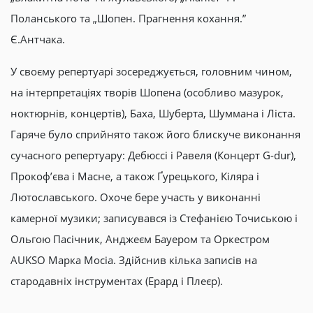
Поланського та „Шопен. Прагнення кохання.”
Є.Антчака.
У своєму репертуарі зосереджується, головним чином,
на інтерпретаціях творів Шопена (особливо мазурок,
ноктюрнів, концертів), Баха, Шуберта, Шуммана і Ліста.
Гаряче було сприйнято також його блискуче виконання
сучасного репертуару: Дебюссі і Равеля (Концерт G-dur),
Прокоф’єва і Масне, а також Ґурецького, Кіляра і
Лютославського. Охоче бере участь у виконанні
камерної музики; записувався із Стефанією Точиською і
Ольгою Пасічник, Анджеєм Бауером та Оркестром
AUKSO Марка Мосіа. Здійснив кілька записів на
стародавніх інструментах (Ерард і Плеєр).