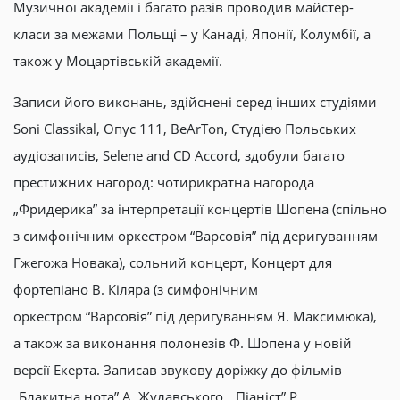
Музичної академії і багато разів проводив майстер-
класи за межами Польщі – у Канаді, Японії, Колумбії, а
також у Моцартівській академії.
Записи його виконань, здійснені серед інших студіями
Soni Classikal, Опус 111, BeArTon, Студією Польських
аудіозаписів, Selene and CD Accord, здобули багато
престижних нагород: чотирикратна нагорода
„Фридерика” за інтерпретації концертів Шопена (спільно
з симфонічним оркестром “Варсовія” під деригуванням
Гжегожа Новака), сольний концерт, Концерт для
фортепіано В. Кіляра (з симфонічним
оркестром “Варсовія” під деригуванням Я. Максимюка),
а також за виконання полонезів Ф. Шопена у новій
версії Екерта. Записав звукову доріжку до фільмів
„Блакитна нота” А. Жулавського, „Піаніст” Р.