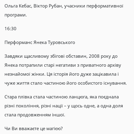
Ольга Кебас, Віктор Рубан, учасники перформативної
програми.
16:30
Перформанс Янека Туровського
Завдяки щасливому збігові обставин, 2008 року до
Янека потрапили старі негативи з приватного архіву
незнайомої жінки. Ця історія його дуже зацікавила і
чуже життя стало частиною його особистого існування.
Стара плівка стала частиною ланцюга, яка поєднала
різні покоління, різні нації – у щось одне, а одна доля
стала продовженням іншої.
Чи Ви вважаєте це магією?