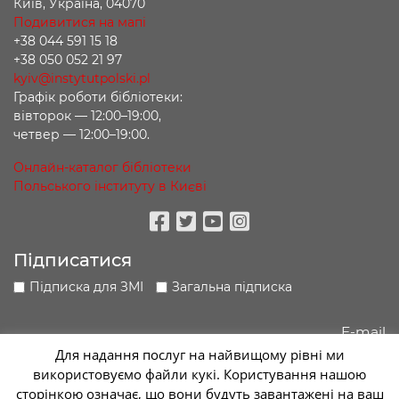
Київ, Україна, 04070
Подивитися на мапі
+38 044 591 15 18
+38 050 052 21 97
kyiv@instytutpolski.pl
Графік роботи бібліотеки:
вівторок — 12:00–19:00,
четвер — 12:00–19:00.
Онлайн-каталог бібліотеки
Польського інституту в Києві
Facebook
Twitter
Youtube
Instagram
Підписатися
Підписка для ЗМІ
Загальна підписка
Для надання послуг на найвищому рівні ми
використовуємо файли кукі. Користування нашою
Підписатися
сторінкою означає, що вони будуть завантажені на ваш