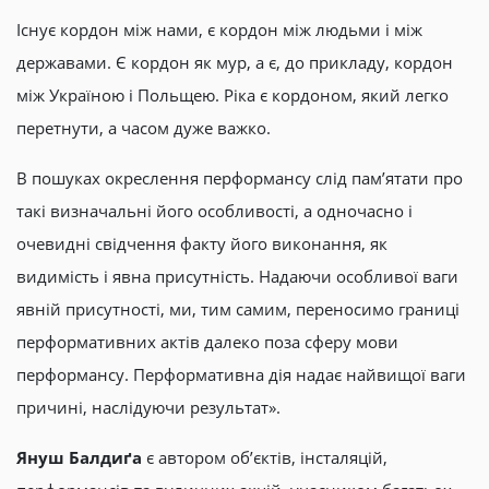
Існує кордон між нами, є кордон між людьми і між
державами. Є кордон як мур, а є, до прикладу, кордон
між Україною і Польщею. Ріка є кордоном, який легко
перетнути, а часом дуже важко.
В пошуках окреслення перформансу слід пам’ятати про
такі визначальні його особливості, а одночасно і
очевидні свідчення факту його виконання, як
видимість і явна присутність. Надаючи особливої ваги
явній присутності, ми, тим самим, переносимо границі
перформативних актів далеко поза сферу мови
перформансу. Перформативна дія надає найвищої ваги
причині, наслідуючи результат».
Януш Балдиґа
є автором об’єктів, інсталяцій,