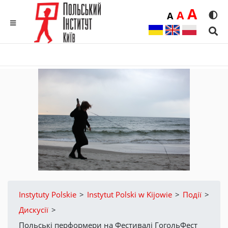
Duż
A
Średnia
A
Domyślna
A
Rozmia
We
MENU
Sear
Instytuty Polskie
>
Instytut Polski w Kijowie
>
Події
>
Дискусії
>
Польські перформери на Фестивалі ГогольФест