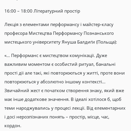
16:00 – 18:00 Літературний простір
Лекція з елементами перформансу і майстер-класу
професора Мистецтва Перформансу Познанського
мистецького університету Януша Балдиґи (Польща):
«… Перформанс є мистецтвом комунікації. Дуже
важливим моментом є особистий ритуал, банальні
прості дії але такі, які повторюються у житті, проте вони
повторюються у абсолютно іншому контексті…
Звичайний жест є початком створення знаку, який вже
має інше додаткове значення. В ідеалі хотілося б, щоб
теми народжувались у процесі лекції. Від елементарних
і досі нерозпізнаних понять – простір, місце, час,
кордон.