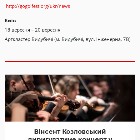
http://gogolfest.org/ukr/news
Київ
18 вересня – 20 вересня
Арткластер Видубичі (м. Видубичі, вул. Інженерна, 7В)
Вінсент Козловський
диригуватиме концерт у