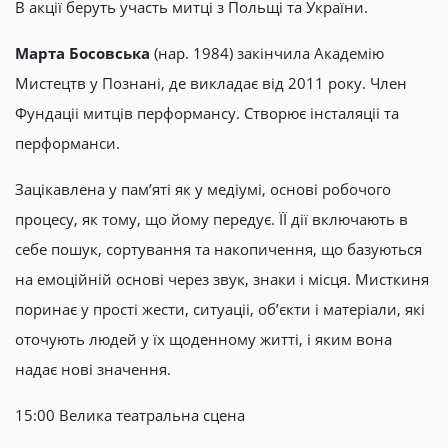
В акції беруть участь митці з Польщі та України.
Марта Босовська
(нар. 1984) закінчила Академію
Мистецтв у Познані, де викладає від 2011 року. Член
Фундаціі митців перформансу. Створює інсталяціі та
перформанси.
Зацікавлена у пам’яті як у медіумі, основі робочого
процесу, як тому, що йому передує. ЇЇ дії включають в
себе пошук, сортування та накопичення, що базуються
на емоційній основі через звук, знаки і місця. Мисткиня
поринає у прості жести, ситуаціі, об’єкти і матеріали, які
оточують людей у їх щоденному житті, і яким вона
надає нові значення.
15:00 Велика театральна сцена