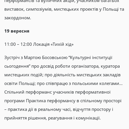
перформансів та вуличних акцій, учасником багатьох
виставок, симпозіумів, мистецьких проектів у Польщі та
закордоном.
19 вересня
11:00 – 12:00 Локація «Тихій хід»
Зустріч з Мартою Босовською “Культурні інституції
сьогодення” про досвід роботи організатора, куратора
мистецьких подій; про діяльність мистецьких закладів
освіти Польщі; про співпрацю з польськими колегами…
Спільний перформанс учасників перформативної
програми Практика перформансу в спільному просторі
– практика дії в реальному часі, відчуття простору і
прийняття рішення, реагування і комунікації.