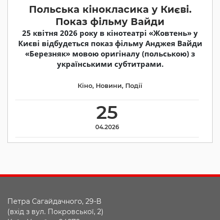
Польська кінокласика у Києві.
Показ фільму Вайди
25 квітня 2026 року в кінотеатрі «Жовтень» у
Києві відбудеться показ фільму Анджея Вайди
«Березняк» мовою оригіналу (польською) з
українськими субтитрами.
Кіно
,
Новини
,
Події
25
04.2026
Петра Сагайдачного, 29-В
(вхід з вул. Покровської, 2)