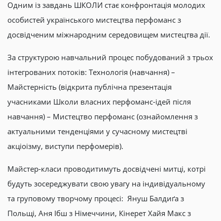
Одним із завдань ШКОЛИ стає конфронтація молодих
особистей українського мистецтва перфоманс з
досвідченим міжнародним середовищем мистецтва дії.
За структурою навчальний процес побудований з трьох
інтегрованих потоків: Технологія (навчання) –
Майстерність (відкрита публічна презентація
учасниками Школи власних перфоманс-ідей після
навчання) – Мистецтво перфоманс (ознайомлення з
актуальними тенденціями у сучасному мистецтві
акціоізму, виступи перфомерів).
Майстер-класи проводитимуть досвідчені митці, котрі
будуть зосереджувати свою увагу на індивідуальному
та груповому творчому процесі: Януш Балдиґа з
Польщі, Аня Ібш з Німеччини, Кінерет Хайя Макс з