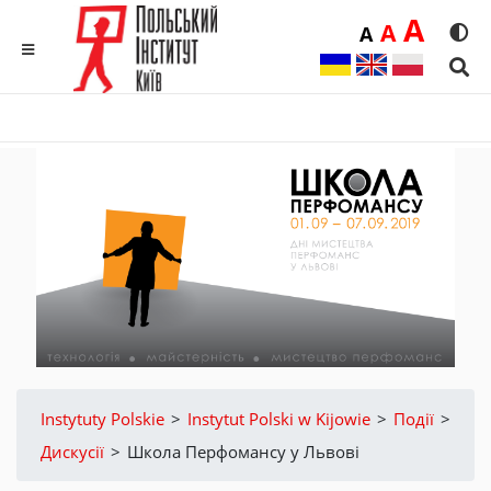
Duż
A
Średnia
A
Domyślna
A
Rozmia
We
MENU
Sear
Instytuty Polskie
>
Instytut Polski w Kijowie
>
Події
>
Дискусії
>
Школа Перфомансу у Львові