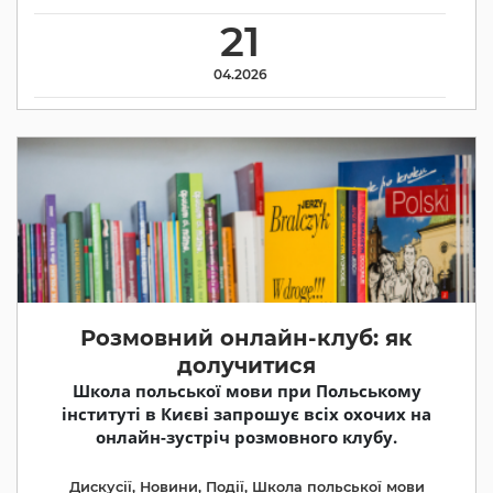
21
04.2026
Розмовний онлайн-клуб: як
долучитися
Школа польської мови при Польському
інституті в Києві запрошує всіх охочих на
онлайн-зустріч розмовного клубу.
Дискусії
,
Новини
,
Події
,
Школа польської мови