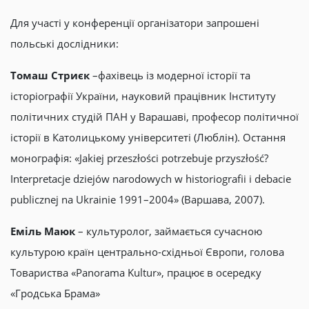
Для участі у конференції організатори запрошені
польські дослідники:
Томаш Стриєк
–фахівець із модерної історії та
історіографії України, науковий працівник Інституту
політичних студій ПАН у Варашаві, професор політичної
історії в Католицькому університеті (Люблін). Остання
монографія: «Jakiej przeszłości potrzebuje przyszłość?
Interpretacje dziejów narodowych w historiografii i debacie
publicznej na Ukrainie 1991–2004» (Варшава, 2007).
Еміль Маюк
– культуролог, займається сучасною
культурою країн центрально-східньої Європи, голова
Товариства «Panorama Kultur», працює в осередку
«Гродська Брама»