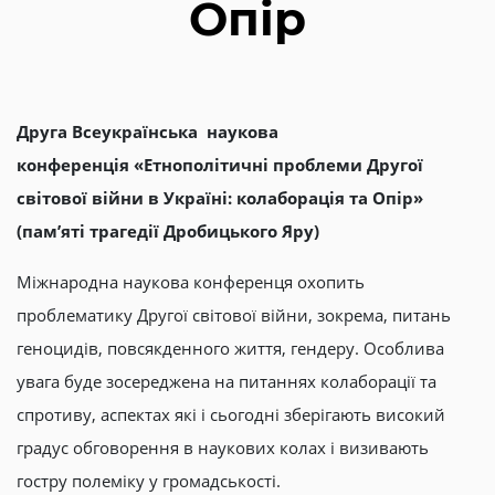
Опір
Друга Всеукраїнська наукова
конференція
«
Етнополітичні проблеми Другої
світової війни в Україні
:
колаборація та Опір
»
(
пам
’
яті трагедії Дробицького Яру
)
Міжнародна наукова конференця охопить
проблематику Другої світової війни, зокрема, питань
геноцидів, повсякденного життя, гендеру. Особлива
увага буде зосереджена на питаннях колаборації та
спротиву, аспектах які і сьогодні зберігають високий
градус обговорення в наукових колах і визивають
гостру полеміку у громадськості.