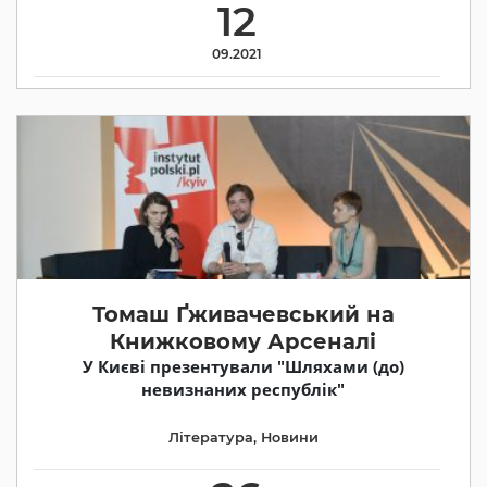
12
09.2021
Томаш Ґживачевський на
Книжковому Арсеналі
У Києві презентували "Шляхами (до)
невизнаних республік"
Література
,
Новини