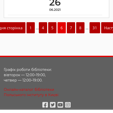
26
06.2021
дня сторінка
1
…
4
5
6
7
8
…
31
Наст
Графік роботи бібліотеки:
вівторок — 12:00–19:00,
четвер — 12:00–19:00.
Онлайн-каталог бібліотеки
Польського інституту в Києві
Facebook
Twitter
Youtube
Instagram