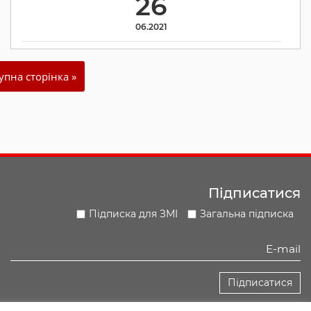
26
06.2021
упна сторінка »
Підписатися
Підписка для ЗМІ
Загальна підписка
Підписатися