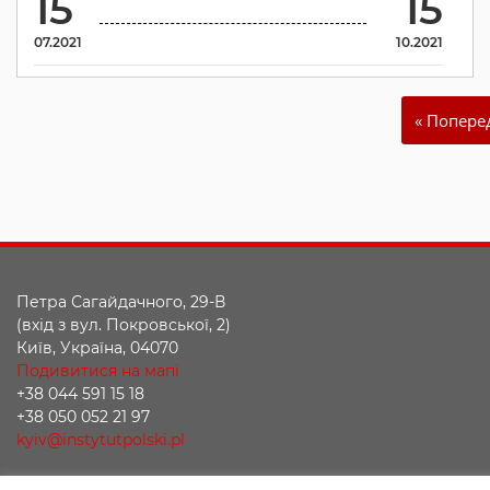
15
15
07.2021
10.2021
« Попере
Петра Сагайдачного, 29-В
(вхід з вул. Покровської, 2)
Київ, Україна, 04070
Подивитися на мапі
+38 044 591 15 18
+38 050 052 21 97
kyiv@instytutpolski.pl