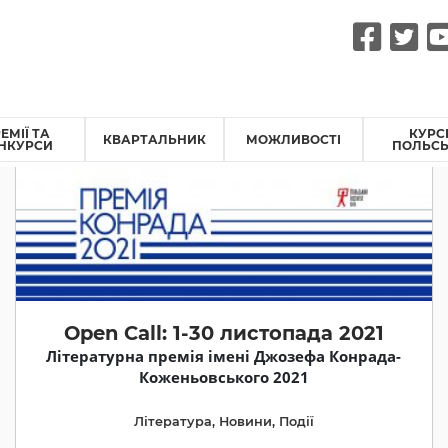
Fac
Tw
ЕМІЇ ТА
КУРС
КВАРТАЛЬНИК
МОЖЛИВОСТІ
НКУРСИ
ПОЛЬСЬ
Open Call: 1-30 листопада 2021
Літературна премія імені Джозефа Конрада-
Коженьовського 2021
Література
,
Новини
,
Події