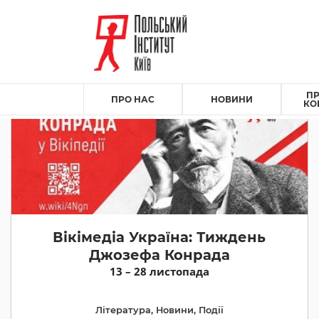
ПР
ПРО НАС
НОВИНИ
КО
Вікімедіа Україна: Тиждень
Джозефа Конрада
13 – 28 листопада
Література
,
Новини
,
Події