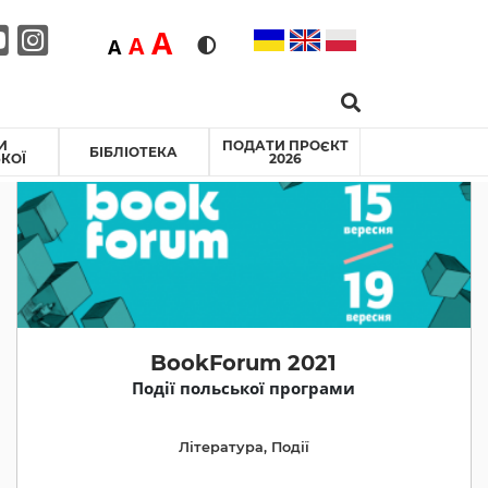
Duża
A
Średnia
A
Domyślna
A
Rozmiar czcionki
Wersja kontrastowa
Search …
ebook
itter
Youtube
Instagram
И
ПОДАТИ ПРОЄКТ
БІБЛІОТЕКА
КОЇ
2026
BookForum 2021
Події польської програми
Література
,
Події