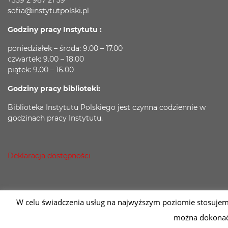
+359 2 987 21 59
sofia@instytutpolski.pl
Godziny pracy Instytutu :
poniedziałek – środa: 9.00 – 17.00
czwartek: 9.00 – 18.00
piątek: 9.00 – 16.00
Godziny pracy biblioteki:
Biblioteka Instytutu Polskiego jest czynna codziennie w
godzinach pracy Instytutu.
Deklaracja dostępności
W celu świadczenia usług na najwyższym poziomie stosujem
można dokonać 
2026 © Instytut Polski w Sofii | Wykonanie:
sm32 STUDIO