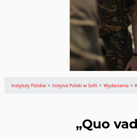
Instytuty Polskie
>
Instytut Polski w Sofii
>
Wydarzenia
>
„Quo vadi