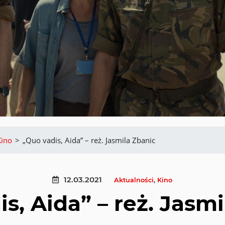
Kino
>
„Quo vadis, Aida” – reż. Jasmila Zbanic
12.03.2021
Aktualności
,
Kino
s, Aida” – reż. Jasm