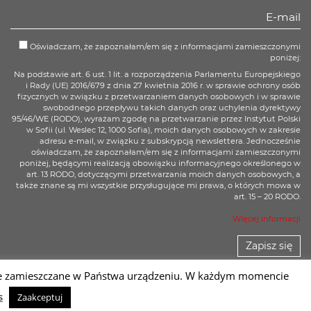
Oświadczam, że zapoznałam/em się z informacjami zamieszczonymi
poniżej:
Na podstawie art. 6 ust. 1 lit. a rozporządzenia Parlamentu Europejskiego
i Rady (UE) 2016/679 z dnia 27 kwietnia 2016 r. w sprawie ochrony osób
fizycznych w związku z przetwarzaniem danych osobowych i w sprawie
swobodnego przepływu takich danych oraz uchylenia dyrektywy
95/46/WE (RODO), wyrażam zgodę na przetwarzanie przez Instytut Polski
w Sofii (ul. Weslec 12, 1000 Sofia), moich danych osobowych w zakresie
adresu e-mail, w związku z subskrypcją newslettera. Jednocześnie
oświadczam, że zapoznałam/em się z informacjami zamieszczonymi
poniżej, będącymi realizacją obowiązku informacyjnego określonego w
art. 13 RODO, dotyczącymi przetwarzania moich danych osobowych, a
także znane są mi wszystkie przysługujące mi prawa, o których mowa w
art. 15 – 20 RODO.
Więcej informacji
Zapisz się
 one zamieszczane w Państwa urządzeniu. W każdym momencie
Sc
s
Zaakceptuj