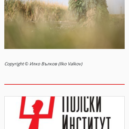
Copyright
©
Илко Вълков
(Ilko Valkov)