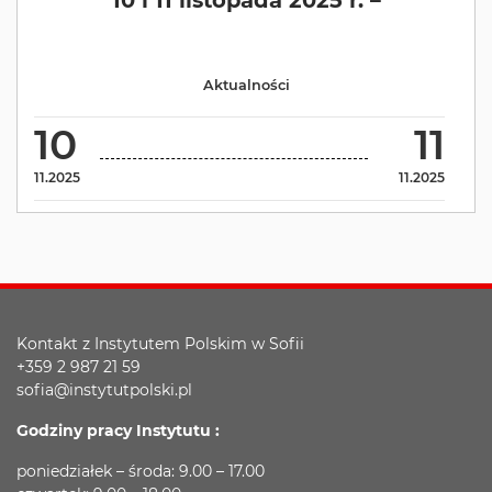
Aktualności
10
11
11.2025
11.2025
Kontakt z Instytutem Polskim w Sofii
+359 2 987 21 59
sofia@instytutpolski.pl
Godziny pracy Instytutu :
poniedziałek – środa: 9.00 – 17.00