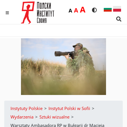
Duża
A
Średnia
A
Domyślna
A
Rozmiar czcionk
Wersja kon
MENU
Sear
Instytuty Polskie
>
Instytut Polski w Sofii
>
Wydarzenia
>
Sztuki wizualne
>
Warsztaty Ambasadora RP w Bułgarii dr Macieja