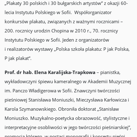
„Plakaty 30 polskich i 30 bułgarskich artystów” z okazji 60-
lecia Instytutu Polskiego w Sofii. Współorganizator
konkursów plakatu, związanych z ważnymi rocznicami –
200. rocznicy urodzin Chopina w 2010 r., 70. rocznicy
Instytutu Polskiego w Sofii. Jeden z organizatorów
i realizatorów wystawy „Polska szkoła plakatu: P jak Polska,
P jak plakat”.
Prof. dr hab. Elena Karalijska-Trapkowa
– pianistka,
wykładowczyni śpiewu kameralnego w Akademii Muzycznej
im. Panczo Władigerowa w Sofii. Znawczyni twórczości
pieśniowej Stanisława Moniuszki, Mieczysława Karłowicza i
Karola Szymanowskiego. Obroniła doktorat „Stanisław
Moniuszko. Muzykalno-poetycka obrazowość, stylistyczne i
interpretacyjne osobliwości w jego twórczości pieśniarskiej”,
promocja którego w postaci monografii i koncertu pieśni