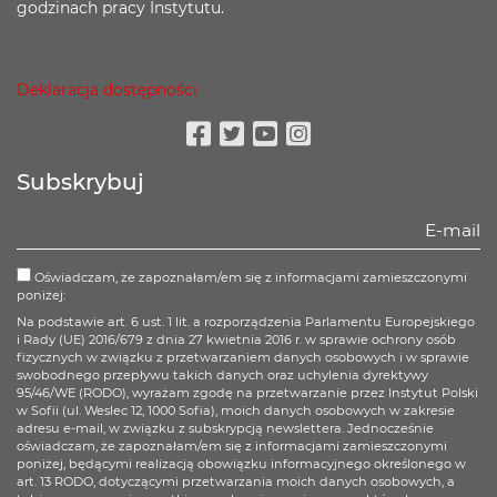
godzinach pracy Instytutu.
Deklaracja dostępności
Facebook
Twitter
Youtube
Instagram
Subskrybuj
Oświadczam, że zapoznałam/em się z informacjami zamieszczonymi
poniżej:
Na podstawie art. 6 ust. 1 lit. a rozporządzenia Parlamentu Europejskiego
i Rady (UE) 2016/679 z dnia 27 kwietnia 2016 r. w sprawie ochrony osób
fizycznych w związku z przetwarzaniem danych osobowych i w sprawie
swobodnego przepływu takich danych oraz uchylenia dyrektywy
95/46/WE (RODO), wyrażam zgodę na przetwarzanie przez Instytut Polski
w Sofii (ul. Weslec 12, 1000 Sofia), moich danych osobowych w zakresie
adresu e-mail, w związku z subskrypcją newslettera. Jednocześnie
oświadczam, że zapoznałam/em się z informacjami zamieszczonymi
poniżej, będącymi realizacją obowiązku informacyjnego określonego w
art. 13 RODO, dotyczącymi przetwarzania moich danych osobowych, a