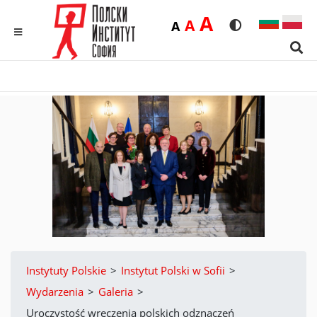
Duża
A
Średnia
A
Domyślna
A
Rozmiar czcionk
Wersja kon
MENU
Sear
Instytuty Polskie
>
Instytut Polski w Sofii
>
Wydarzenia
>
Galeria
>
Uroczystość wręczenia polskich odznaczeń