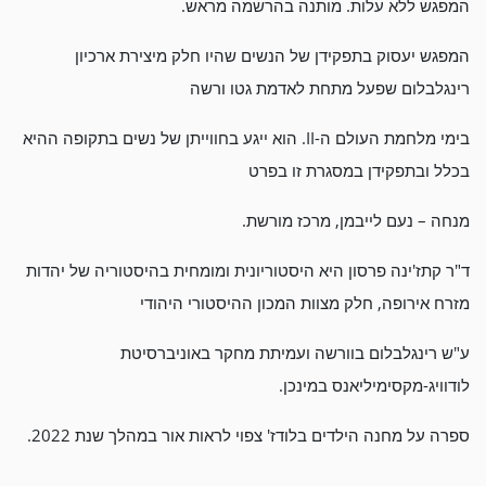
המפגש ללא עלות. מותנה בהרשמה מראש.
המפגש יעסוק בתפקידן של הנשים שהיו חלק מיצירת ארכיון
רינגלבלום שפעל מתחת לאדמת גטו ורשה
בימי מלחמת העולם ה-II. הוא ייגע בחווייתן של נשים בתקופה ההיא
בכלל ובתפקידן במסגרת זו בפרט
מנחה – נעם לייבמן, מרכז מורשת.
ד"ר קתז'ינה פרסון היא היסטוריונית ומומחית בהיסטוריה של יהדות
מזרח אירופה, חלק מצוות המכון ההיסטורי היהודי
ע"ש רינגלבלום בוורשה ועמיתת מחקר באוניברסיטת
לודוויג-מקסימיליאנס במינכן.
ספרה על מחנה הילדים בלודז' צפוי לראות אור במהלך שנת 2022.