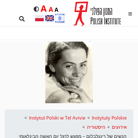
Duża
A
Średnia
A
Domyślna
Rozmiar czcionki
A
kontrastowa
MENU
Search …
>
Instytut Polski w Tel Avivie
>
Instytuty Polskie
אירועים
>
היסטוריה
>
הנשים של רינגלבלום – מפגש לרגל יום האשה הבינלאומי